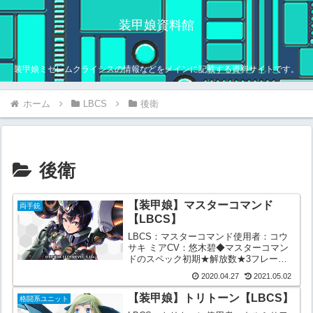
装甲娘資料館
装甲娘ミゼレムクライシスの情報などをメインに記載する資料サイトです。
ホーム
LBCS
後衛
後衛
【装甲娘】マスターコマンド
両手銃
【LBCS】
LBCS：マスターコマンド使用者：コウ
サキ ミアCV：悠木碧◆マスターコマン
ドのスペック初期★解放数★3フレーム
タイプブロウラーフレームアーマメント
2020.04.27
2021.05.02
キラーガトリング-物理属性/自然属性貫
(黄色)/火ウェポンタイプ(武器種)両手銃
【装甲娘】トリトーン【LBCS】
格闘系ユニット
戦闘タイプ/...