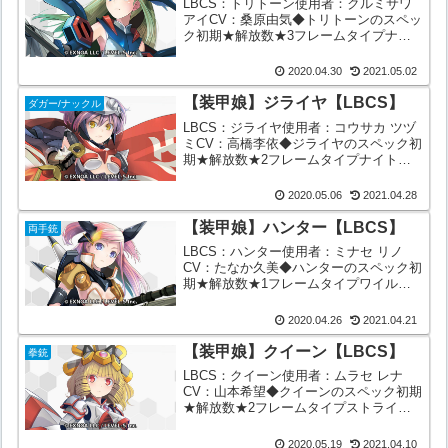
LBCS：トリトーン使用者：クルミサワ
アイCV：桑原由気◆トリトーンのスペッ
ク初期★解放数★3フレームタイプナイ
トフレームアーマメントシーホースアン
カー-物理属性/自然属性斬(青色)/水ウェ
2020.04.30
2021.05.02
ポンタイプ(武器種)ハンマー/サイス系戦
闘タイプ...
【装甲娘】ジライヤ【LBCS】
ダガー/ナックル
LBCS：ジライヤ使用者：コウサカ ツヅ
ミCV：高橋李依◆ジライヤのスペック初
期★解放数★2フレームタイプナイトフ
レームアーマメントコダチ？-物理属性/
自然属性斬(青色)/雷ウェポンタイプ(武器
2020.05.06
2021.04.28
種)ダガー／ナックル系戦闘タイプ/ポジ
ション速...
【装甲娘】ハンター【LBCS】
両手銃
LBCS：ハンター使用者：ミナセ リノ
CV：たなか久美◆ハンターのスペック初
期★解放数★1フレームタイプワイルド
フレームアーマメントハンターライフル-
物理属性/自然属性衝(赤色)/火ウェポンタ
2020.04.26
2021.04.21
イプ両手銃戦闘タイプ/ポジション会心タ
イプ/後衛...
【装甲娘】クイーン【LBCS】
拳銃
LBCS：クイーン使用者：ムラセ レナ
CV：山本希望◆クイーンのスペック初期
★解放数★2フレームタイプストライダ
ーフレームパンツァーフレーム(脚部)ア
ーマメントクイーンズハート-物理属性/
2020.05.19
2021.04.10