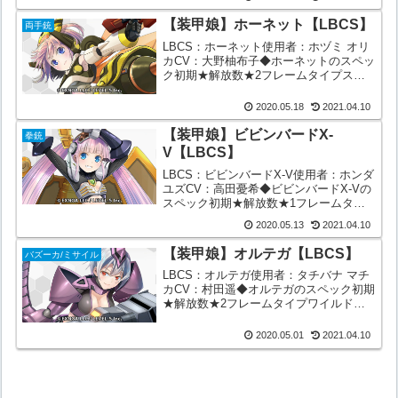
自然属性衝(赤色)/火ウェポンタイプ(武器
種)拳銃戦...
【装甲娘】ホーネット【LBCS】
両手銃
LBCS：ホーネット使用者：ホヅミ オリ
カCV：大野柚布子◆ホーネットのスペッ
ク初期★解放数★2フレームタイプスト
ライダーフレーム+パンツァーフレーム
(下半身)アーマメントインペリアルハー
2020.05.18
2021.04.10
ト-物理属性/自然属性斬(青色)/なしウェ
ポンタイプ...
【装甲娘】ビビンバードX-
拳銃
V【LBCS】
LBCS：ビビンバードX-V使用者：ホンダ
ユズCV：高田憂希◆ビビンバードX-Vの
スペック初期★解放数★1フレームタイ
プナイトフレームアーマメントビビンバ
2020.05.13
2021.04.10
ードガン-物理属性/自然属性貫(黄色)/な
しウェポンタイプ(武器種)拳銃戦闘タイ
【装甲娘】オルテガ【LBCS】
バズーカ/ミサイル
プ/...
LBCS：オルテガ使用者：タチバナ マチ
カCV：村田遥◆オルテガのスペック初期
★解放数★2フレームタイプワイルドフ
レームアーマメントマシンランチャー-物
理属性/自然属性衝(赤色)/火ウェポンタイ
2020.05.01
2021.04.10
プ(武器種)バズーカ/ミサイル系戦闘タイ
プ/ポ...