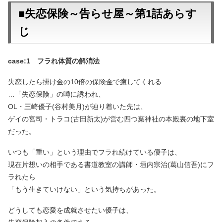
■失恋保険～告らせ屋～第1話あらす
じ
case:1 フラれ体質の解消法
失恋したら掛け金の10倍の保険金で癒してくれる
…「失恋保険」の噂に誘われ、
OL・三崎優子(谷村美月)が辿り着いた先は、
ゲイの宮司・トラコ(古田新太)が営む四つ葉神社の本殿裏の地下室
だった。
いつも「重い」という理由でフラれ続けている優子は、
現在片想いの相手である書道教室の講師・垣内宗治(葛山信吾)にフ
ラれたら
「もう生きていけない」という気持ちがあった。
どうしても恋愛を成就させたい優子は、