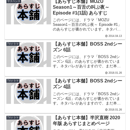
タバレがあることを納得の上で、全て自
【あらすじ本舗】MOZU
サスペンス
己責任でお読みく...
Season1～百舌の叫ぶ夜～
Episode #1(1話) あらすじ
このページには、ドラマ「MOZU
Season1～百舌の叫ぶ夜～ Episode #1」
のあらすじが書かれています。ネタバレ
がありますので、まだ本作を観たことが
2014.04.13
無い人は読まない方がいいと思います。
それでも読みたい方は、ネタバレがある
【あらすじ本舗】BOSS 2ndシー
TVドラマ
ことを納...
ズン 6話
このページには、ドラマ「BOSS 2ndシ
ーズン 6話」のあらすじが書かれていま
す。ネタバレがありますので、まだ本作
を観たことが無い人は読まない方がいい
2018.01.26
と思います。それでも読みたい方は、ネ
タバレがあることを納得の上で、全て自
【あらすじ本舗】BOSS 2ndシー
TVドラマ
己責任でお読みく...
ズン 4話
このページには、ドラマ「BOSS 2ndシ
ーズン 4話」のあらすじが書かれていま
す。ネタバレがありますので、まだ本作
を観たことが無い人は読まない方がいい
2018.01.26
と思います。それでも読みたい方は、ネ
タバレがあることを納得の上で、全て自
【あらすじ本舗】半沢直樹 2020
TVドラマ
己責任でお読みく...
年版 あらすじまとめページ