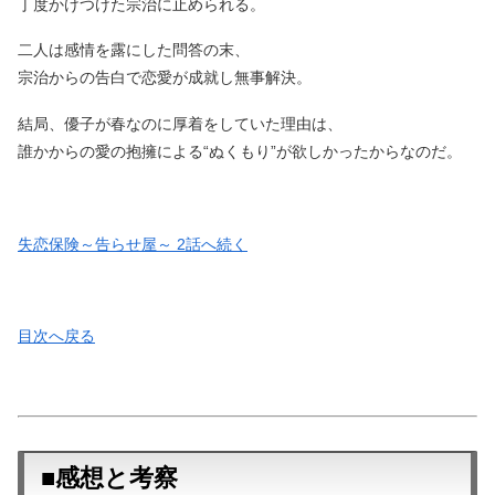
丁度かけつけた宗治に止められる。
二人は感情を露にした問答の末、
宗治からの告白で恋愛が成就し無事解決。
結局、優子が春なのに厚着をしていた理由は、
誰かからの愛の抱擁による“ぬくもり”が欲しかったからなのだ。
失恋保険～告らせ屋～ 2話へ続く
目次へ戻る
■感想と考察