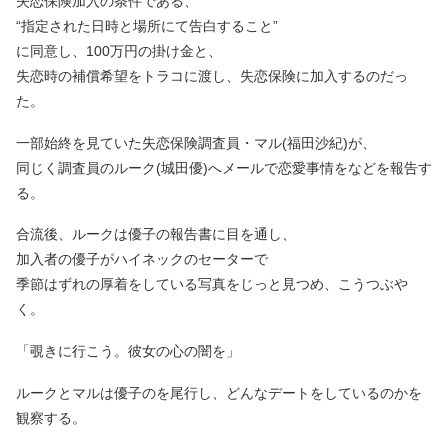
失恋保険加入の条件である、
“指定された日時と場所にて告白すること”
に同意し、100万円の掛け金と、
失恋時の補償希望をトラコに渡し、失恋保険に加入するのだっ
た。
一部始終を見ていた失恋保険調査員・マル(福田沙紀)が、
同じく調査員のルーク(城田優)へメールで恋愛事情をなどを報告す
る。
合流後、ルークは優子の報告書に目を通し、
加入者の優子がハイネックのセーターで
季節はずれの厚着をしている写真をじっと見つめ、こうつぶや
く。
「覗きに行こう。彼女の心の闇を」
ルークとマルは優子のを尾行し、どんなデートをしているのかを
観察する。