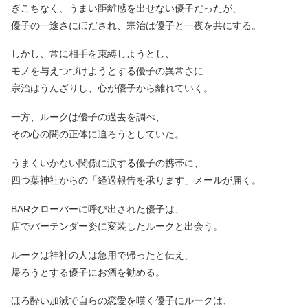
ぎこちなく、うまい距離感を出せない優子だったが、
優子の一途さにほだされ、宗治は優子と一夜を共にする。
しかし、常に相手を束縛しようとし、
モノを与えつづけようとする優子の異常さに
宗治はうんざりし、心が優子から離れていく。
一方、ルークは優子の過去を調べ、
その心の闇の正体に迫ろうとしていた。
うまくいかない関係に涙する優子の携帯に、
四つ葉神社からの「経過報告を承ります」メールが届く。
BARクローバーに呼び出された優子は、
店でバーテンダー姿に変装したルークと出会う。
ルークは神社の人は急用で帰ったと伝え、
帰ろうとする優子にお酒を勧める。
ほろ酔い加減で自らの恋愛を嘆く優子にルークは、