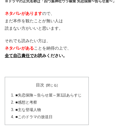
※ドラマの正式名称は「四つ葉神社ウラ稼業 失恋保険〜告らせ屋〜」
ネタバレがあります
ので、
まだ本作を観たことが無い人は
読まない方がいいと思います。
それでも読みたい方は、
ネタバレがある
ことを納得の上で、
全て自己責任で
お読みください。
目次
■失恋保険～告らせ屋～第1話あらすじ
■感想と考察
■主な登場人物
■このドラマの放送日