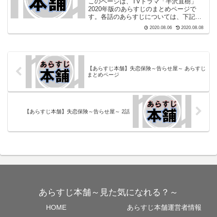
このページは、TVドラマ「半沢直樹」
2020年版のあらすじのまとめページで
す。各話のあらすじについては、下記の
リンク先へ飛んでください。第1部#1「子
2020.08.06
2020.08.08
会社VS銀行!飛ばされた半沢の新たな下剋
上が始まる」#2「卑劣な上司に倍返しだ!
子会社プラ...
【あらすじ本舗】失恋保険～告らせ屋～ あらすじ
まとめページ
【あらすじ本舗】失恋保険～告らせ屋～ 2話
あらすじ本舗～見た気になれる？～
HOME
あらすじ本舗運営者情報