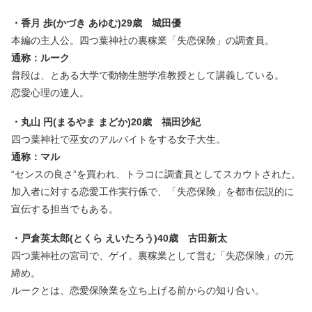
・香月 歩(かづき あゆむ)29歳 城田優
本編の主人公。四つ葉神社の裏稼業「失恋保険」の調査員。
通称：ルーク
普段は、とある大学で動物生態学准教授として講義している。
恋愛心理の達人。
・丸山 円(まるやま まどか)20歳 福田沙紀
四つ葉神社で巫女のアルバイトをする女子大生。
通称：マル
“センスの良さ”を買われ、トラコに調査員としてスカウトされた。
加入者に対する恋愛工作実行係で、「失恋保険」を都市伝説的に
宣伝する担当でもある。
・戸倉英太郎(とくら えいたろう)40歳 古田新太
四つ葉神社の宮司で、ゲイ。裏稼業として営む「失恋保険」の元
締め。
ルークとは、恋愛保険業を立ち上げる前からの知り合い。