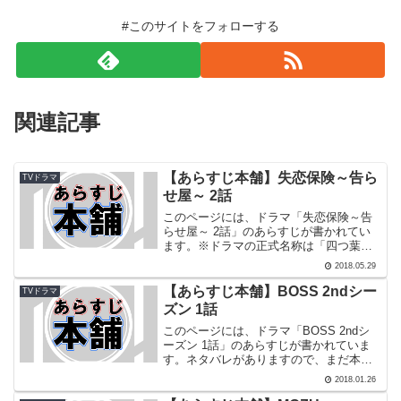
#このサイトをフォローする
関連記事
【あらすじ本舗】失恋保険～告ら
TVドラマ
せ屋～ 2話
このページには、ドラマ「失恋保険～告
らせ屋～ 2話」のあらすじが書かれてい
ます。※ドラマの正式名称は「四つ葉神
社ウラ稼業 失恋保険〜告らせ屋〜」ネタ
2018.05.29
バレがありますので、まだ本作を観たこ
とが無い人は読まない方がいいと思いま
【あらすじ本舗】BOSS 2ndシー
TVドラマ
す。それでも読みたい...
ズン 1話
このページには、ドラマ「BOSS 2ndシ
ーズン 1話」のあらすじが書かれていま
す。ネタバレがありますので、まだ本作
を観たことが無い人は読まない方がいい
2018.01.26
と思います。それでも読みたい方は、ネ