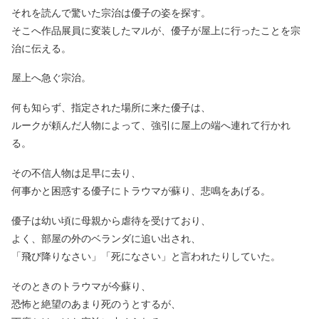
それを読んで驚いた宗治は優子の姿を探す。
そこへ作品展員に変装したマルが、優子が屋上に行ったことを宗
治に伝える。
屋上へ急ぐ宗治。
何も知らず、指定された場所に来た優子は、
ルークが頼んだ人物によって、強引に屋上の端へ連れて行かれ
る。
その不信人物は足早に去り、
何事かと困惑する優子にトラウマが蘇り、悲鳴をあげる。
優子は幼い頃に母親から虐待を受けており、
よく、部屋の外のベランダに追い出され、
「飛び降りなさい」「死になさい」と言われたりしていた。
そのときのトラウマが今蘇り、
恐怖と絶望のあまり死のうとするが、