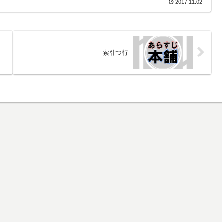
2017.11.02
索引つ行