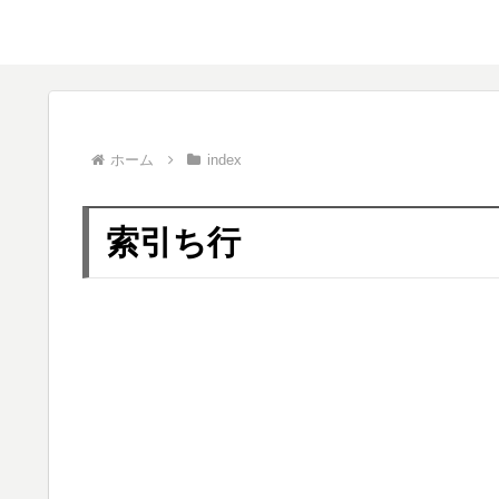
ホーム
index
索引ち行