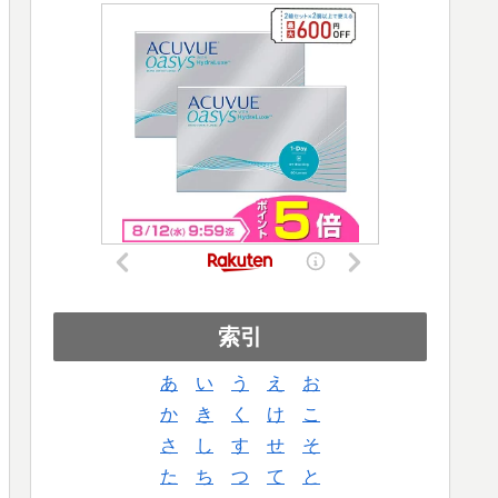
索引
あ
い
う
え
お
か
き
く
け
こ
さ
し
す
せ
そ
た
ち
つ
て
と