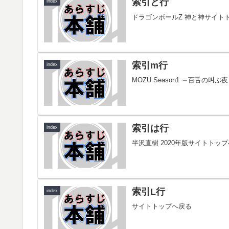
索引と行
index
ドラゴンボールZ 神と神サイト
索引m行
index
MOZU Season1 ～百舌の
索引は行
index
半沢直樹 2020年版サイトトッ
索引L行
index
サイトトップへ戻る