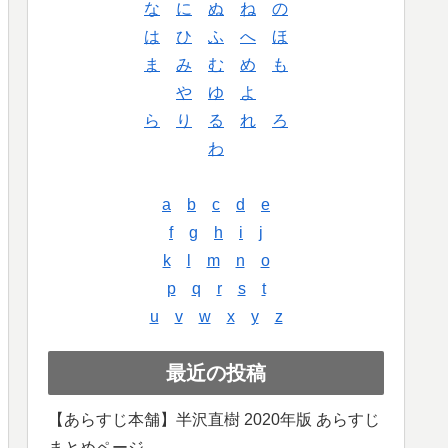
な
に
ぬ
ね
の
は
ひ
ふ
へ
ほ
ま
み
む
め
も
や
ゆ
よ
ら
り
る
れ
ろ
わ
a
b
c
d
e
f
g
h
i
j
k
l
m
n
o
p
q
r
s
t
u
v
w
x
y
z
最近の投稿
【あらすじ本舗】半沢直樹 2020年版 あらすじ
まとめページ