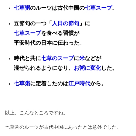
七草粥
のルーツは古代中国の
七草スープ
。
五節句の一つ「
人日の節句
」に
七草スープ
を食べる習慣が
平安時代の日本
に伝わった。
時代と共に
七草のスープ
に
米
などが
混ぜられるようになり、
お粥に変化
した。
七草粥
に定着したのは
江戸時代
から。
以上、こんなところですね。
七草粥のルーツが古代中国にあったとは意外でした。