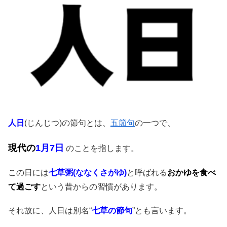
人日
(じんじつ)の節句とは、
五節句
の一つで、
現代の
1月7日
のことを指します。
この日には
七草粥(ななくさがゆ)
と呼ばれる
おかゆを食べ
て過ごす
という昔からの習慣があります。
それ故に、人日は別名“
七草の節句
”とも言います。