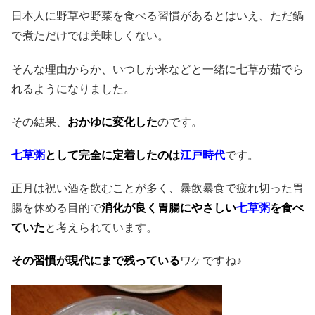
日本人に野草や野菜を食べる習慣があるとはいえ、ただ鍋
で煮ただけでは美味しくない。
そんな理由からか、いつしか米などと一緒に七草が茹でら
れるようになりました。
その結果、
おかゆに変化した
のです。
七草粥
として完全に定着したのは
江戸時代
です。
正月は祝い酒を飲むことが多く、暴飲暴食で疲れ切った胃
腸を休める目的で
消化が良く胃腸にやさしい
七草粥
を食べ
ていた
と考えられています。
その習慣が現代にまで残っている
ワケですね♪