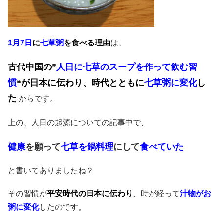
1月7日
に
七草粥
を食べる理由
は、
古代中国の”
人日に七草のスープを作って
飲む習
慣
“が日本に伝わり、
時代とともに
七草粥に変化
し
た
からです。
上の、人日の起源についての記事中で、
健康
を願って
七草を鍋料理
にして
食べていた
と書いてありましたね？
その習慣が
平安時代の日本に伝わり
、時が経って
汁物がお
粥に変化
したのです。