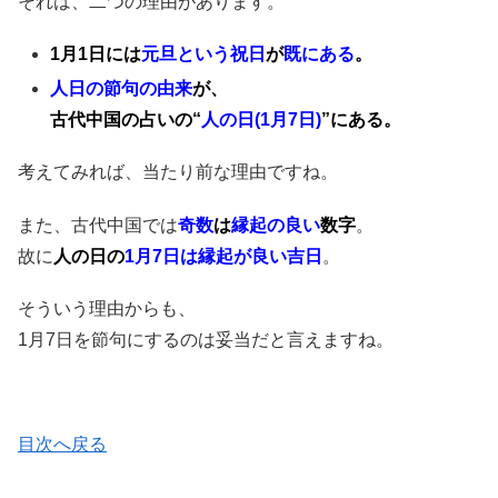
それは、二つの理由があります。
1月1日には
元旦という祝日
が
既にある
。
人日の節句の由来
が、
古代中国の占いの“
人の日(1月7日)
”にある。
考えてみれば、当たり前な理由ですね。
また、古代中国では
奇数
は
縁起の良い
数字
。
故に
人の日の
1月7日は縁起が良い吉日
。
そういう理由からも、
1月7日を節句にするのは妥当だと言えますね。
目次へ戻る