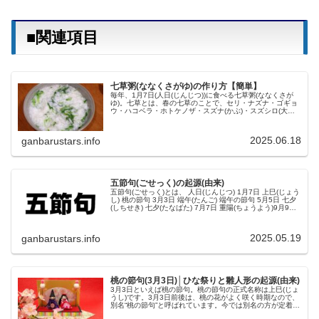
■関連項目
七草粥(ななくさがゆ)の作り方【簡単】
毎年、1月7日(人日(じんじつ))に食べる七草粥(ななくさが
ゆ)。七草とは、春の七草のことで、セリ・ナズナ・ゴギョ
ウ・ハコベラ・ホトケノザ・スズナ(かぶ)・スズシロ(大根)
のことです。それを米と一緒に煮込んだのが七草粥です
ね。七草粥を食べる...
2025.06.18
ganbarustars.info
五節句(ごせっく)の起源(由来)
五節句(ごせっく)とは、 人日(じんじつ) 1月7日 上巳(じょう
し) 桃の節句 3月3日 端午(たんご) 端午の節句 5月5日 七夕
(しちせき) 七夕(たなばた) 7月7日 重陽(ちょうよう)9月9日
の5つの日のこと。カレンダーなどで見か...
2025.05.19
ganbarustars.info
桃の節句(3月3日)│ひな祭りと雛人形の起源(由来)
3月3日といえば桃の節句。桃の節句の正式名称は上巳(じょ
うし)です。3月3日前後は、桃の花がよく咲く時期なので、
別名“桃の節句”と呼ばれています。今では別名の方が定着し
ていますね。さて、桃の節句といえばひな祭りですよね。