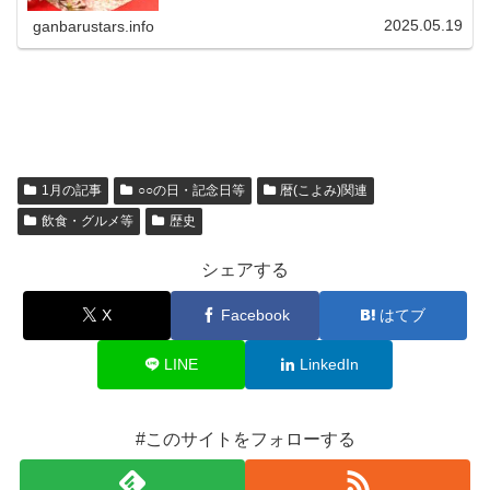
なぜ、ひな祭りをする...
2025.05.19
ganbarustars.info
1月の記事
○○の日・記念日等
暦(こよみ)関連
飲食・グルメ等
歴史
シェアする
X
Facebook
はてブ
LINE
LinkedIn
#このサイトをフォローする