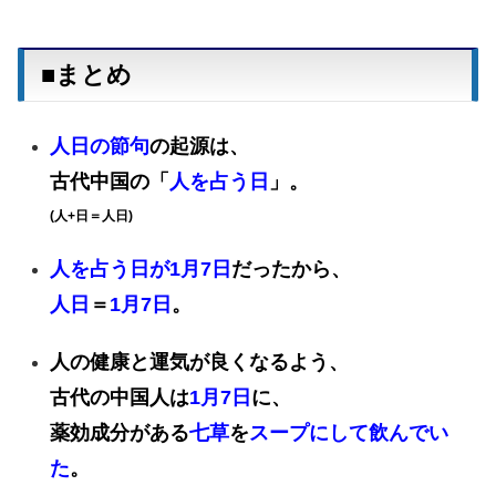
■まとめ
人日の節句
の起源は、
古代中国の「
人を占う日
」。
(人+日＝人日)
人を占う日が1月7日
だったから、
人日
＝
1月7日
。
人の健康と運気が良くなるよう、
古代の中国人は
1月7日
に、
薬効成分がある
七草
を
スープにして飲んでい
た
。