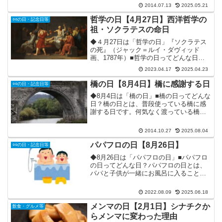
域の風習・文化が一般化して記念日とな
2014.07.13
2025.05.21
ることが多いのですが・・・。まあ、オ
カルトも娯楽文化の一つ。こういった記
哲学の日【4月27日】西洋哲学の
○○の日・記念日等
念日があっても、まあい...
祖・ソクラテスの命日
◆４月27日は「哲学の日」『ソクラテス
の死』（ジャック＝ルイ・ダヴィッド
画、1787年）■哲学の日ってどんな日？
哲学の日とは、ソクラテスの命日に因ん
2023.04.17
2025.04.23
だ記念日です。(紀元前399年4月27日に、
刑罰によって服毒死した。)ソクラテスと
橋の日【8月4日】橋に感謝する日
○○の日・記念日等
は、紀元前...
◆8月4日は「橋の日」■橋の日ってどんな
日？橋の日とは、普段使っている橋に感
謝する日です。何気なく渡っている橋と
ふれあうことで、郷土のシンボルである
河川と、そこに架かる橋を通して、ふる
2014.10.27
2025.08.04
さとを愛する心と河川の浄化を図る狙い
があります。■提唱・...
パパフロの日【8月26日】
○○の日・記念日等
◆8月26日は「パパフロの日」■パパフロ
の日ってどんな日？パパフロの日とは、
パパと子供が一緒にお風呂に入ることを
応援するために作られた記念日です。要
するに「パパと一緒に風呂に入ろう♪」と
2022.08.09
2025.06.18
いう日ですね♪また、父親の育児参加の促
進を図るという狙...
メンマの日【2月1日】シナチクか
飲食・グルメ等
らメンマに変わった理由