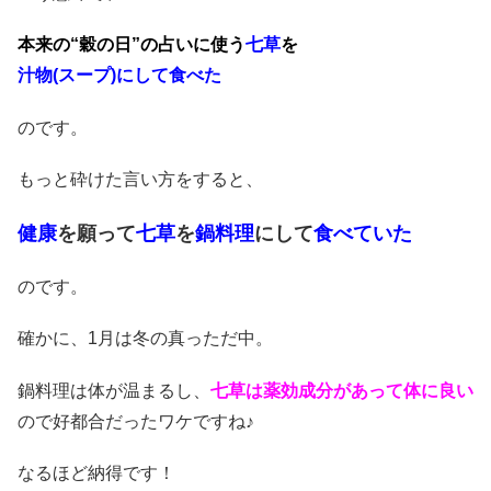
本来の“穀の日”の占いに使う
七草
を
汁物(スープ)にして食べた
のです。
もっと砕けた言い方をすると、
健康
を願って
七草
を
鍋料理
にして
食べていた
のです。
確かに、1月は冬の真っただ中。
鍋料理は体が温まるし、
七草は薬効成分があって体に良い
ので好都合だったワケですね♪
なるほど納得です！