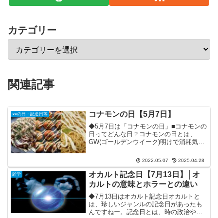
カテゴリー
関連記事
コナモンの日【5月7日】
○○の日・記念日等
◆5月7日は「コナモンの日」■コナモンの
日ってどんな日？コナモンの日とは、
GW(ゴールデンウイーク)明けで消耗気味
の体力を回復する目的で、コナモン(粉物
の料理のこと)を食べて元気になってもら
2022.05.07
2025.04.28
おうという日です。粉物の料理とは、い
わゆる「お好み...
オカルト記念日【7月13日】│オ
雑学
カルトの意味とホラーとの違い
◆7月13日はオカルト記念日オカルトと
は、珍しいジャンルの記念日があったも
んですねー。記念日とは、時の政治や地