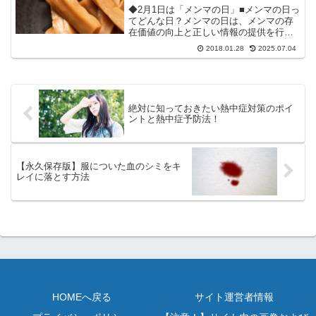
◆2月1日は「メンマの日」■メンマの日っ
てどんな日？メンマの日は、メンマの存
在価値の向上と正しい情報の提供を行
い、メンマを食べる機会を創出する日で
2018.01.28
2025.07.04
す。堅苦しく書くと上記のようになりま
すが、要するに「みんなでメンマを食べ
ましょう♪」的な日です...
絶対に知っておきたい熱中症対策のポイ
ントと熱中症予防法！
【永久保存版】服についた血のシミをキ
レイに落とす方法
HOMEへ戻る
サイト運営者情報