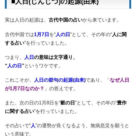
■人日(じんじつ)の起源(由来)
実は人日の起源は、
古代中国の占い
から来ています。
古代中国では
1月7日
を“
人の日
”として、その年の“
人に関
する占い
”を行っていました。
つまり、
人日
の意味は文字通り、
“
人の日
”
というワケです。
これこそが、
人日の節句の起源(由来)
であり、「
なぜ人日
が1月7日なのか？
」の答えです。
また、次の日の1月8日を“
穀の日
”として、その年の“
豊作
に関する占い
”を行っていました。
その占いで“
人
”の運勢が良くなるよう、無病息災を願うと
いう意味で、