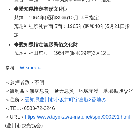
◆愛知県指定有形文化財
梵鐘：1964年(昭和39年)10月14日指定
菟足神社祭礼古面 5面：1965年(昭和40年)5月21日指
定
◆愛知県指定無形民俗文化財
菟足神社田祭り：1954年(昭和29年)3月12日
参考：
Wikipedia
＜参拝者数＞不明
＜御利益＞無病息災・延命息災・地域守護・地域振興など
＜住所＞
愛知県豊川市小坂井町字宮脇2番地の1
＜TEL＞0533-72-3246
＜URL＞
https://www.toyokawa-map.net/spot/000291.html
(豊川市観光協会)