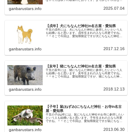
は、各順番の“詳細はこちら”のリンク先をご覧ください。
1・鳥居をくぐる前に一礼する。...
2025.07.04
ganbarustars.info
【戌年】犬にちなんだ神社in名古屋・愛知県
干支の戌年には、犬にちなんだ神社に参拝したいという人
も結構いると思います。戌年生まれの人なら尚更ですね。
＾＾そこで今回は、愛知県限定ですが犬にちなんだ神社を
チェックして記載しました。皆様の参考になれば幸いで
す。◆伊奴神社（いぬじんじゃ）伊に...
2017.12.16
ganbarustars.info
【亥年】猪にちなんだ神社in名古屋・愛知県
干支の亥年には、猪にちなんだ神社に参拝したいという人
も結構いると思います。亥年生まれの人なら尚更ですね。
＾＾そこで今回は、愛知県限定ですが、猪にちなんだ神社
をチェックして記載しました。皆様の参考になれば幸いで
す。◆猪子石神明社(いのこいしし...
2018.12.13
ganbarustars.info
【子年】鼠(ねずみ)にちなんだ神社・お寺in名古
屋・愛知県
干支の子(ね)年には、鼠にちなんだ神社やお寺に参拝したい
という人も結構いると思います。子年生まれの人なら尚更
ですね。＾＾そこで今回は、愛知県限定ですが鼠にちなん
だ神社をチェックして記載しました。皆様の参考になれば
幸いです。◆久国寺(きゅうこ...
2013.06.30
ganbarustars.info