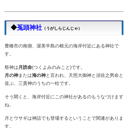
◆
菟頭神社
（うがしらじんじゃ）
豊橋市の南側、渥美半島の根元の海岸付近にある神社で
す。
祭神は
月読命
(つくよみのみこと)です。
月の神
または
海の神
と言われ、天照大御神と須佐之男命と
並ぶ、三貴神のうちの一柱です。
そう聞くと、海岸付近にこの神社があるのもうなづけます
ね。
月とウサギは神話でも登場するということで関連がありま
す。