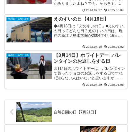
がありましたよね？でも、そもそも、な
ぜクリスマスプレゼントを靴下に入れた
2014.09.27
2025.06.04
のか？気になりませんか？その理由は、
ズバリ、干してあった靴下に金貨が入っ
えのすいの日【4月16日】
○○の日・記念日等
たエピソードがあったから...
◆4月16日は「えのすいの日」■えのすい
の日ってどんな日？えのすいの日は、現
在の新江ノ島水族館が2004年4月16日に
リニューアルオープンしたことにちなん
だ記念日です。えのすいの基本テーマは
2022.04.15
2025.05.02
「つながる命」だそうで、毎年4月16日は
「つながる...
【3月14日】ホワイトデー│バレ
○○の日・記念日等
ンタインのお返しをする日
3月14日のホワイトデーは、バレンタイン
で貰ったチョコのお返しをする日ですね
♪(知らない人はいないと思いますが…。)
あまりにも有名な日なので、ほとんどの
2015.04.29
2025.06.05
人は、「お返し」について考えるのが主
流で、今更ホワイトデーについて調べよ
うとしないと思い...
自然公園の日【7月21日】