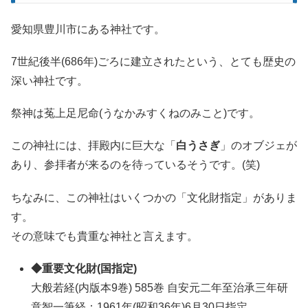
愛知県豊川市にある神社です。
7世紀後半(686年)ごろに建立されたという、とても歴史の
深い神社です。
祭神は菟上足尼命(うなかみすくねのみこと)です。
この神社には、拝殿内に巨大な「
白うさぎ
」のオブジェが
あり、参拝者が来るのを待っているそうです。(笑)
ちなみに、この神社はいくつかの「文化財指定」がありま
す。
その意味でも貴重な神社と言えます。
◆重要文化財(国指定)
大般若経(内版本9巻) 585巻 自安元二年至治承三年研
意智一筆経：1961年(昭和36年)6月30日指定