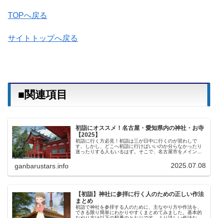
TOPへ戻る
サイトトップへ戻る
■関連項目
初詣にオススメ！名古屋・愛知県内の神社・お寺
【2025】
初詣に行く方必見！初詣は三が日中に行くのが習わしで
す。しかし、どこへ初詣に行けばいいのか分らなかったり
迷ったりする人もいるはず。そこで、名古屋市をメインに
初詣に行ける愛知県内の神社やお寺をチェックして記載し
ました。住所や電話番号、御利益など...
2025.07.08
ganbarustars.info
【初詣】神社に参拝に行く人のための正しい作法
まとめ
初詣で神社を参拝する人のために、主なやり方や作法を、
できる限り簡単にわかりやすくまとめてみました。基本的
なやり方は以下の順番のとおりです。より詳しい作法など