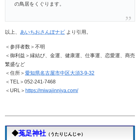
の鳥居をくぐります。
以上、
あいちおさんぽナビ
より引用。
＜参拝者数＞不明
＜御利益＞縁結び、金運、健康運、仕事運、恋愛運、商売
繁盛など
＜住所＞
愛知県名古屋市中区大須3-9-32
＜TEL＞052-241-7468
＜URL＞
https://miwajinnjya.com/
◆
菟足神社
（うたりじんじゃ）