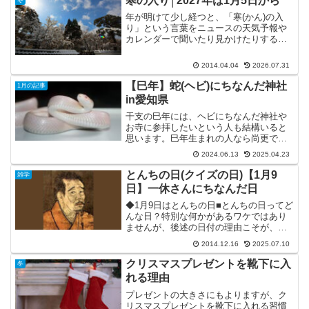
寒の入り│2027年は1月5日から
年が明けて少し経つと、「寒(かん)の入
り」という言葉をニュースの天気予報や
カレンダーで聞いたり見かけたりするよ
うになりますね。「2027年の寒の入り
は、1月5日から始まり、2月3日まで続き
2014.04.04
2026.07.31
ます。」こんな感じで見聞きしつつも、
スルーして忘れて...
【巳年】蛇(ヘビ)にちなんだ神社
1月の記事
in愛知県
干支の巳年には、ヘビにちなんだ神社や
お寺に参拝したいという人も結構いると
思います。巳年生まれの人なら尚更です
ね。＾＾そこで今回は、愛知県限定です
2024.06.13
2025.04.23
が、蛇にちなんだ神社をチェックしてみ
ました。不完全ではありますが、皆様の
とんちの日(クイズの日)【1月9
雑学
参考になれば幸いです。◆...
日】一休さんにちなんだ日
◆1月9日はとんちの日■とんちの日ってど
んな日？特別な何かがあるワケではあり
ませんが、後述の日付の理由こそが、と
んちの日そのものを表していると言えま
2014.12.16
2025.07.10
す。要するに、とんちが得意な一休さん
にちなんだ日です。(笑)とんちとは、漢字
クリスマスプレゼントを靴下に入
冬
で頓智(頓知)と...
れる理由
プレゼントの大きさにもよりますが、ク
リスマスプレゼントを靴下に入れる習慣