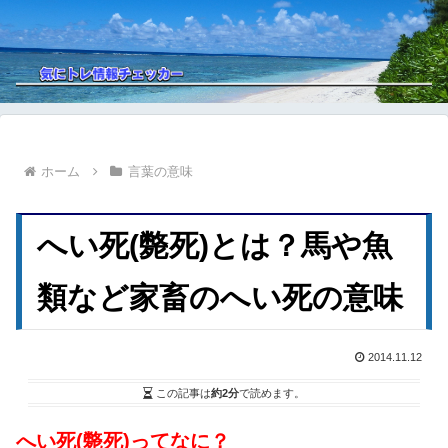
ホーム
言葉の意味
へい死(斃死)とは？馬や魚
類など家畜のへい死の意味
2014.11.12
この記事は
約2分
で読めます。
へい死(斃死)ってなに？