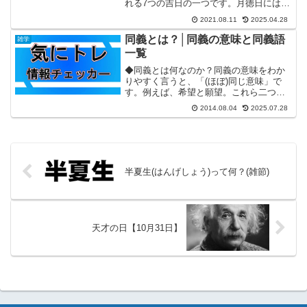
れる7つの吉日の一つです。月徳日には
「その月の福徳が得られる日」という意
2021.08.11
2025.04.28
味があります。月徳とは「その月の徳
神」のことで、神様がいる日とされてい
同義とは？│同義の意味と同義語
雑学
ます。また、漢字を「...
一覧
◆同義とは何なのか？同義の意味をわか
りやすく言うと、「(ほぼ)同じ意味」で
す。例えば、希望と願望。これら二つの
言葉は漢字の違いがありますが、意味は
2014.08.04
2025.07.28
ほぼ同じですよね。つまり、希望と願望
は同義語ということになりますね。じゃ
あ、同義語ってどのくら...
半夏生(はんげしょう)って何？(雑節)
天才の日【10月31日】