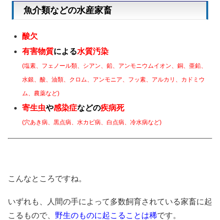
魚介類などの水産家畜
酸欠
有害物質
による
水質汚染
(塩素、フェノール類、シアン、
鉛、アンモニウムイオン、銅、
亜鉛、
水銀、酸、油類、クロム、
アンモニア、フッ素、アルカリ、
カドミウ
ム、農薬など)
寄生虫
や
感染症
などの
疾病死
(穴あき病、黒点病、水カビ病、
白点病、冷水病など)
こんなところですね。
いずれも、人間の手によって多数飼育されている家畜に起
こるもので、
野生のものに起こることは稀
です。