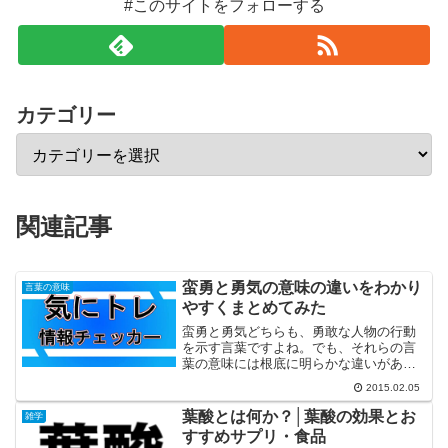
#このサイトをフォローする
カテゴリー
関連記事
蛮勇と勇気の意味の違いをわかり
言葉の意味
やすくまとめてみた
蛮勇と勇気どちらも、勇敢な人物の行動
を示す言葉ですよね。でも、それらの言
葉の意味には根底に明らかな違いがあり
ます。今回は、具体例を挙げて、蛮勇と
2015.02.05
勇気の意味の違いをまとめてみました。
皆様のお役に立てれば幸いです。■蛮勇と
葉酸とは何か？│葉酸の効果とお
雑学
勇気の違い・蛮勇(ばん...
すすめサプリ・食品