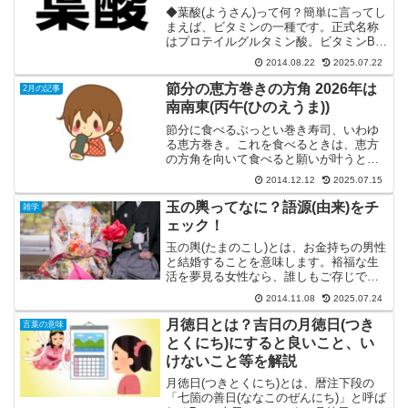
◆葉酸(ようさん)って何？簡単に言ってし
まえば、ビタミンの一種です。正式名称
はプロテイルグルタミン酸。ビタミンB9
やビタミンMと呼ばれることもありま
2014.08.22
2025.07.22
す。中には、葉酸を“はさん”と読む人がい
ますが、それは間違いです。正式な読み
節分の恵方巻きの方角 2026年は
2月の記事
方は“ようさん”...
南南東(丙午(ひのえうま))
節分に食べるぶっとい巻き寿司、いわゆ
る恵方巻き。これを食べるときは、恵方
の方角を向いて食べると願いが叶うとい
う言い伝えがあります。2026年の恵方の
2014.12.12
2025.07.15
方角は南南東です。恵方巻きを食べると
きは、南南東を向いて食べましょうね！
玉の輿ってなに？語源(由来)をチ
雑学
さて、毎年変わる方角...
ェック！
玉の輿(たまのこし)とは、お金持ちの男性
と結婚することを意味します。裕福な生
活を夢見る女性なら、誰しもご存じでは
ないでしょうか。(笑)玉の輿の語源(由来)
2014.11.08
2025.07.24
は、実は桂昌院(けいしょういん)という女
性が徳川家に嫁ぐ際に出来た言葉です。
月徳日とは？吉日の月徳日(つき
言葉の意味
桂昌院さん...
とくにち)にすると良いこと、い
けないこと等を解説
月徳日(つきとくにち)とは、暦注下段の
「七箇の善日(ななこのぜんにち)」と呼ば