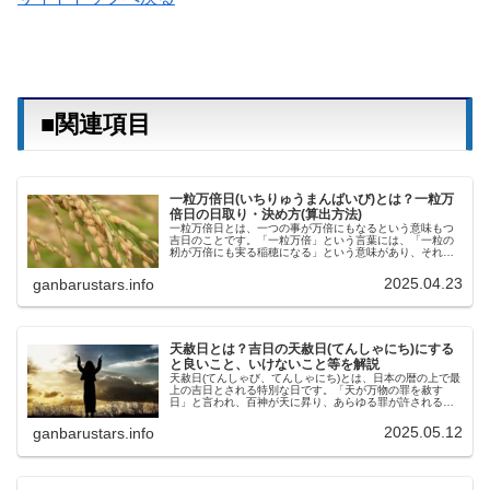
■関連項目
一粒万倍日(いちりゅうまんばいび)とは？一粒万
倍日の日取り・決め方(算出方法)
一粒万倍日とは、一つの事が万倍にもなるという意味もつ
吉日のことです。「一粒万倍」という言葉には、「一粒の
籾が万倍にも実る稲穂になる」という意味があり、それが
転じた日として、非常に縁起の良い吉日とされています。
つまり、物事を始めるにはもってこ...
2025.04.23
ganbarustars.info
天赦日とは？吉日の天赦日(てんしゃにち)にする
と良いこと、いけないこと等を解説
天赦日(てんしゃび、てんしゃにち)とは、日本の暦の上で最
上の吉日とされる特別な日です。「天が万物の罪を赦す
日」と言われ、百神が天に昇り、あらゆる罪が許される日
とされています。元々は、古代中国の占術「農民歴」を基
にした歴注下段の吉日である「七...
2025.05.12
ganbarustars.info