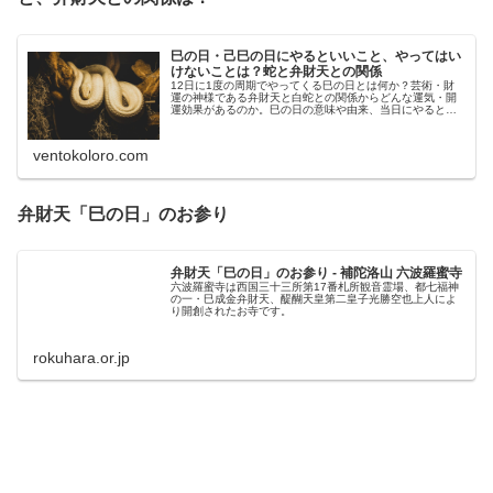
巳の日・己巳の日にやるといいこと、やってはい
けないことは？蛇と弁財天との関係
12日に1度の周期でやってくる巳の日とは何か？芸術・財
運の神様である弁財天と白蛇との関係からどんな運気・開
運効果があるのか。巳の日の意味や由来、当日にやるとい
いこと・やってはいけないことを解説。また巳
ventokoloro.com
弁財天「巳の日」のお参り
弁財天「巳の日」のお参り - 補陀洛山 六波羅蜜寺
六波羅蜜寺は西国三十三所第17番札所観音霊場、都七福神
の一・巳成金弁財天、醍醐天皇第二皇子光勝空也上人によ
り開創されたお寺です。
rokuhara.or.jp