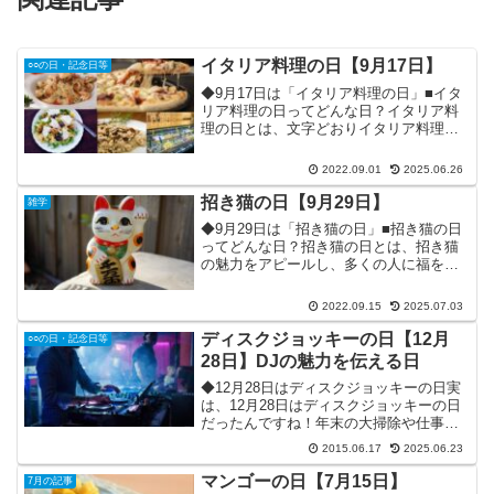
イタリア料理の日【9月17日】
○○の日・記念日等
◆9月17日は「イタリア料理の日」■イタ
リア料理の日ってどんな日？イタリア料
理の日とは、文字どおりイタリア料理の
普及・発展を目的とした記念日です。他
にイタリア文化の紹介、調理技術・知識
2022.09.01
2025.06.26
向上を目的とする狙いもあるそうです。■
提唱・制定者は？イ...
招き猫の日【9月29日】
雑学
◆9月29日は「招き猫の日」■招き猫の日
ってどんな日？招き猫の日とは、招き猫
の魅力をアピールし、多くの人に福を招
いてもらうのが目的で作られた記念日で
す。元々、とても可愛らしい動物の猫を
2022.09.15
2025.07.03
モチーフにした像なので、招き猫が古今
東西で気に入られてい...
ディスクジョッキーの日【12月
○○の日・記念日等
28日】DJの魅力を伝える日
◆12月28日はディスクジョッキーの日実
は、12月28日はディスクジョッキーの日
だったんですね！年末の大掃除や仕事納
めでドタバタしていることが多い師走の
2015.06.17
2025.06.23
28日が、まさかディスクジョッキーの日
という何ともノリの良さそうな記念日だ
マンゴーの日【7月15日】
7月の記事
ったとは意外で...