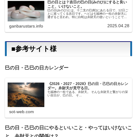
巳の日とは？吉日の巳の日(みのひ)にすると良い
こと、いけないこと。
巳の日(みのひ)とは、十二支の巳(蛇)にあたる日で、12日ご
とに巡ってくる吉日です。ヘビは七福神の一柱の弁財天に
通ずると言われ、特に白蛇は弁財天の使いということで、
金運・財運がアップするご利益があると言われています。
特に、巳の日の中でも60...
2025.04.28
ganbarustars.info
■参考サイト様
巳の日・己巳の日カレンダー
《2026・2027・2028》巳の日・己巳の日カレン
ダー。弁財天が見守る日。
七福神の一柱である、弁財天。 そんな弁財天と繋がりの深
い吉日が、巳の日。 そ…
sot-web.com
巳の日・己巳の日にやるといいこと・やってはいけないこ
と、弁財天との関係は？