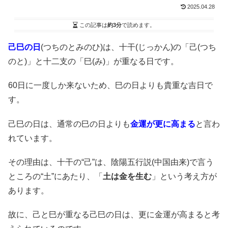
2025.04.28
この記事は
約3分
で読めます。
己巳の日
(つちのとみのひ)は、十干(じっかん)の「己(つち
のと)」と十二支の「巳(み)」が重なる日です。
60日に一度しか来ないため、巳の日よりも貴重な吉日で
す。
己巳の日は、通常の巳の日よりも
金運が更に高まる
と言わ
れています。
その理由は、十干の“己”は、陰陽五行説(中国由来)で言う
ところの“土”にあたり、「
土は金を生む
」という考え方が
あります。
故に、己と巳が重なる己巳の日は、更に金運が高まると考