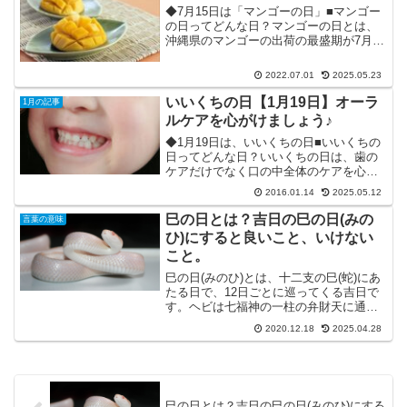
◆7月15日は「マンゴーの日」■マンゴー
の日ってどんな日？マンゴーの日とは、
沖縄県のマンゴーの出荷の最盛期が7月15
日ごろであることに因んで制定された記
念日です。毎年のこの日は、沖縄県産マ
2022.07.01
2025.05.23
ンゴーの魅力である「完熟・新鮮・美味
しさ」のPRと、...
いいくちの日【1月19日】オーラ
1月の記事
ルケアを心がけましょう♪
◆1月19日は、いいくちの日■いいくちの
日ってどんな日？いいくちの日は、歯の
ケアだけでなく口の中全体のケアを心が
けることを啓発する日です。確かに「歯
2016.01.14
2025.05.12
磨きをしただけでOK」と思い込んでいる
人は大勢いると思います。実際には、歯
巳の日とは？吉日の巳の日(みの
言葉の意味
だけじゃなく、歯を...
ひ)にすると良いこと、いけない
こと。
巳の日(みのひ)とは、十二支の巳(蛇)にあ
たる日で、12日ごとに巡ってくる吉日で
す。ヘビは七福神の一柱の弁財天に通ず
ると言われ、特に白蛇は弁財天の使いと
2020.12.18
2025.04.28
いうことで、金運・財運がアップするご
利益があると言われています。特に、巳
の日の中でも60...
巳の日とは？吉日の巳の日(みのひ)にする