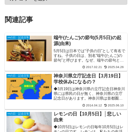
関連記事
端午(たんご)の節句(5月5日)の起
○○の日・記念日等
源(由来)
5月5日は日本では“子供の日”として有名で
すね。子供の日は、別名“端午(たんご)の
節句”と呼びます。なぜ、端午の節句と呼
ぶのか？今回は、端午の節句の起源(由来)
2017.02.21
2025.04.26
について調べ、わかりやすくまとめてみ
ました。皆様の参考になれば幸いです。■
神奈川県立庁記念日【3月19日】
○○の日・記念日等
端午の...
学校休みになるの？
◆3月19日は神奈川県の立庁記念日神奈川
県には県民の日が無く、神奈川県の立庁
記念日があります。神奈川県は首都圏の
県の一つで、東京都の南にあります。神
2014.04.12
2025.06.10
奈川県の位置はここ↓人口と県の予算は日
本で1・2位を争う、まさに首都圏の大都
レモンの日【10月5日】│悲しい
○○の日・記念日等
市・横浜であまり...
由来
◆10月5日はレモンの日毎年10月5日はレ
モンの日です。レモンは、私たちの生活