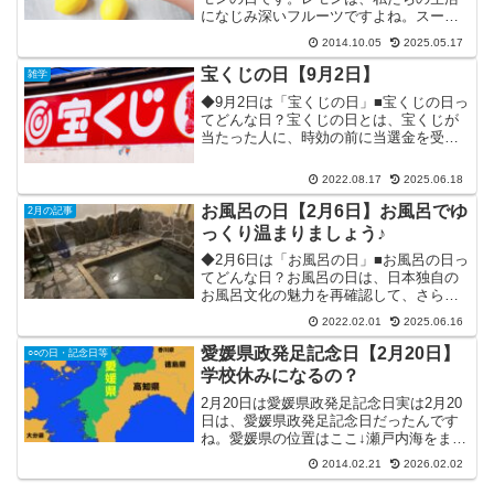
になじみ深いフルーツですよね。スーパ
ーなどの食品売り場に行けば、必ずと言
2014.10.05
2025.05.17
っていいほど普通に売られています。一
年中見ない日は無いくらいです。今回
宝くじの日【9月2日】
雑学
は、レモンの日につい...
◆9月2日は「宝くじの日」■宝くじの日っ
てどんな日？宝くじの日とは、宝くじが
当たった人に、時効の前に当選金を受け
取って欲しいという「受け取り忘れ防
止」の想いから作られた記念日です。基
2022.08.17
2025.06.18
本的に、宝くじの当選金の有効期限は1年
であり、それを過ぎる...
お風呂の日【2月6日】お風呂でゆ
2月の記事
っくり温まりましょう♪
◆2月6日は「お風呂の日」■お風呂の日っ
てどんな日？お風呂の日は、日本独自の
お風呂文化の魅力を再確認して、さらに
広めていこうという日です。2月6日は、
2022.02.01
2025.06.16
日本ではまだまだ寒い時期です。🥶なの
で、普段、シャワーで済ませる人も風呂
愛媛県政発足記念日【2月20日】
○○の日・記念日等
に入って、身も心も...
学校休みになるの？
2月20日は愛媛県政発足記念日実は2月20
日は、愛媛県政発足記念日だったんです
ね。愛媛県の位置はここ↓瀬戸内海をまた
ぐ来島(くるしま)海峡大橋や愛媛みかんで
2014.02.21
2026.02.02
有名な愛媛県は、1873年(明治6年)に石鐵
(いしづち)県と神山県が合併して出来た