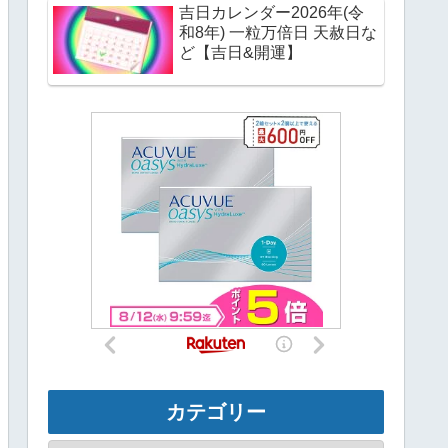
吉日カレンダー2026年(令
和8年) 一粒万倍日 天赦日な
ど【吉日&開運】
カテゴリー