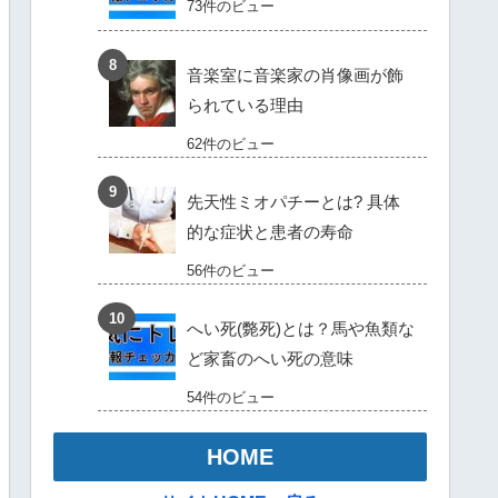
73件のビュー
音楽室に音楽家の肖像画が飾
られている理由
62件のビュー
先天性ミオパチーとは? 具体
的な症状と患者の寿命
56件のビュー
へい死(斃死)とは？馬や魚類な
ど家畜のへい死の意味
54件のビュー
HOME