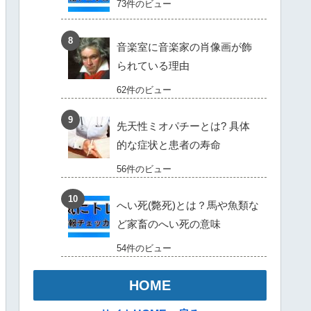
73件のビュー
音楽室に音楽家の肖像画が飾
られている理由
62件のビュー
先天性ミオパチーとは? 具体
的な症状と患者の寿命
56件のビュー
へい死(斃死)とは？馬や魚類な
ど家畜のへい死の意味
54件のビュー
HOME