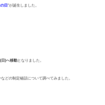
山の日
”が誕生しました。
(日)へ移動
となりました。
かなどの制定秘話について調べてみました。