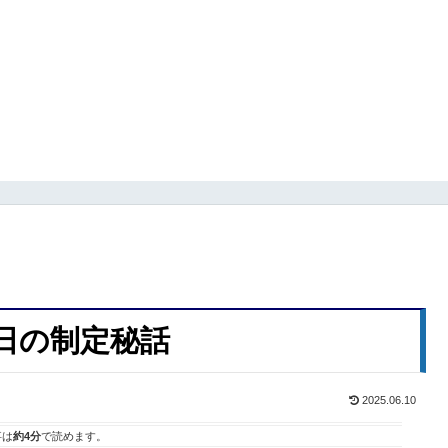
の日の制定秘話
2025.06.10
事は
約4分
で読めます。