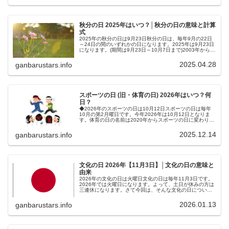
秋分の日 2025年はいつ？│秋分の日の意味と計算
式
2025年の秋分の日は9月23日秋分の日は、毎年9月の22日
～24日の間のいずれかの日になります。2025年は9月23日
になります。(期間は9月23日～10月7日まで)2003年から実
施されているハッピーマンデー制度の影響で、敬老の日が9
月...
2025.04.28
ganbarustars.info
スポーツの日 (旧・体育の日) 2026年はいつ？何
日？
◆2026年のスポーツの日は10月12日スポーツの日は毎年
10月の第2月曜日です。今年2026年は10月12日となりま
す。体育の日の名前は2020年からスポーツの日に変わりま
した。実は、1999年までは、10月10日が体育の日でし
た。200...
2025.12.14
ganbarustars.info
文化の日 2026年【11月3日】│文化の日の意味と
由来
2026年の文化の日は火曜日文化の日は毎年11月3日です。
2026年では火曜日になります。よって、土日が休みの方は
三連休になります。さて今回は、そんな文化の日について
色々とチェックしてみました。皆様の参考になれば幸いで
す。■文化の日の意味文...
2026.01.13
ganbarustars.info