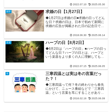
ことに因んで作られた記念日です。(画・
2022.07.10
2025.05.30
歌川国芳 1848年)四谷怪談は、日本では
最...
求婚の日【1月27日】
雑学
◆1月27日は求婚の日■求婚の日ってどん
な日？求婚の日は、日本で初めて新聞に
求婚の広告が掲載された日の記念日で
す。掲載年月日は、1883年(明治16年)1月
27日です。求婚広告が掲載された新聞
2018.06.30
2025.06.14
は、当時の伊勢新聞および三重日報で、
広告掲載を依...
ハープの日【8月2日】
音楽
◆8月2日は「ハープの日」■ハープの日っ
てどんな日？ハープの日とは、ハープと
いう楽器をより多くの人に理解してもら
い、その魅力を知ってもらいたいとの願
いを込めて作られた記念日です。◆ハー
2022.07.15
2025.06.05
プとは？ハープとは、弦鳴楽器の一種
で、撥弦楽器(はつげん...
三寒四温とは実は冬の言葉だっ
冬
た？！
◆三寒四温って何？冬の終わりから春先
にかけて、ニュース番組などで「三寒四
温」という言葉を耳にすることがありま
すよね？三寒四温って何なのか？三寒四
2016.02.16
2025.06.09
温とは、「寒い日が3日続いた後、4日は
温かい気候になり、また寒くなる」とい
う意味の、気候の現象を...