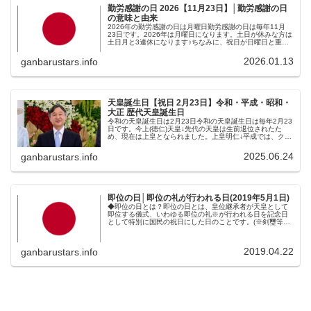
勤労感謝の日 2026【11月23日】│勤労感謝の日
の意味と由来
2026年の勤労感謝の日は月曜日勤労感謝の日は毎年11月
23日です。2026年は月曜日になります。土日が休みな方は
土日月と3連休になります♪ちなみに、祝日が日曜日と重な
る場合、祝日法によって、次の平日が振替休日となりま
す。したがって、土日が...
2026.01.13
ganbarustars.info
天皇誕生日【祝日 2月23日】令和・平成・昭和・
大正 歴代天皇誕生日
令和の天皇誕生日は2月23日令和の天皇誕生日は毎年2月23
日です。今上(徳仁)天皇↓先代の天皇は生前退位されたた
め、現在は上皇となられました。上皇明仁↓平成では、クリ
スマス前にポツリとあった祝日でしたが、令和になってか
らは天皇誕生日が2月2...
2025.06.24
ganbarustars.info
即位の日│即位の礼が行われる日(2019年5月1日)
◆即位の日とは？即位の日とは、皇位継承者が天皇として
即位する儀式、いわゆる即位の礼※が行われる日を記念日
として特別に国民の祝日にした日のことです。(※剣璽等承
継の儀・即位後朝見の儀・即位礼正殿の儀・祝賀御列の
儀・饗宴の儀の5つの儀から成る国...
2019.04.22
ganbarustars.info