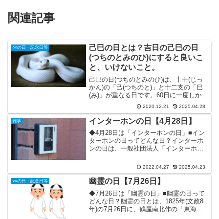
関連記事
己巳の日とは？吉日の己巳の日
○○の日・記念日等
(つちのとみのひ)にすると良いこ
と、いけないこと。
己巳の日(つちのとみのひ)は、十干(じっ
かん)の「己(つちのと)」と十二支の「巳
(み)」が重なる日です。60日に一度しか来
ないため、巳の日よりも貴重な吉日で
2020.12.21
2025.04.28
す。己巳の日は、通常の巳の日よりも金
運が更に高まると言われています。その
インターホンの日【4月28日】
雑学
理由は、十干...
◆4月28日は「インターホンの日」■イン
ターホンの日ってどんな日？インターホ
ンの日は、一般社団法人「インターホン
工業会」が創立50周年を迎えたことを記
念して制定された記念日です。外と中を
2022.04.27
2025.04.23
つなぐコミュニケーションツールである
インターホンの、更...
幽霊の日【7月26日】
○○の日・記念日等
◆7月26日は「幽霊の日」■幽霊の日って
どんな日？幽霊の日とは、1825年(文政8
年)の7月26日に、鶴屋南北作の「東海道
四谷怪談」が江戸・中村座で初演された