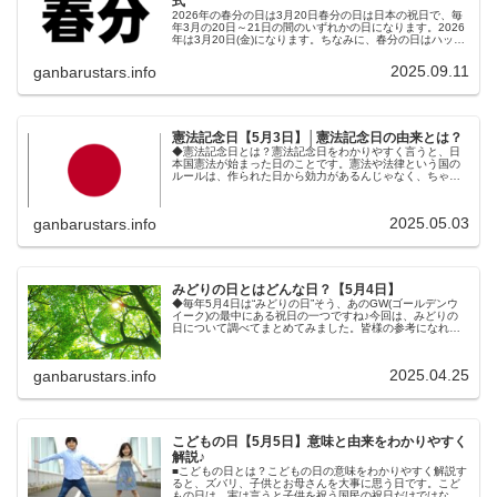
式
2026年の春分の日は3月20日春分の日は日本の祝日で、毎
年3月の20日～21日の間のいずれかの日になります。2026
年は3月20日(金)になります。ちなみに、春分の日はハッピ
ーマンデー制度の影響を受けません。(こよみの関係で月曜
日になるこ...
2025.09.11
ganbarustars.info
憲法記念日【5月3日】│憲法記念日の由来とは？
◆憲法記念日とは？憲法記念日をわかりやすく言うと、日
本国憲法が始まった日のことです。憲法や法律という国の
ルールは、作られた日から効力があるんじゃなく、ちゃん
と法律を施行する日(始める日)を定めます。「この法律は、
●●年××日から施行します。...
2025.05.03
ganbarustars.info
みどりの日とはどんな日？【5月4日】
◆毎年5月4日は“みどりの日”そう、あのGW(ゴールデンウ
イーク)の最中にある祝日の一つですね♪今回は、みどりの
日について調べてまとめてみました。皆様の参考になれば
幸いです。■みどりの日ってどんな日？みどりの日をわかり
やすく言うと、自然や植...
2025.04.25
ganbarustars.info
こどもの日【5月5日】意味と由来をわかりやすく
解説♪
■こどもの日とは？こどもの日の意味をわかりやすく解説す
ると、ズバリ、子供とお母さんを大事に思う日です。こど
もの日は、実は言うと子供を祝う国民の祝日だけではな