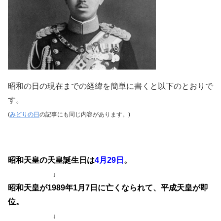
昭和の日の現在までの経緯を簡単に書くと以下のとおりで
す。
(
みどりの日
の記事にも同じ内容があります。)
昭和天皇の天皇誕生日は
4月29日
。
↓
昭和天皇が1989年1月7日に亡くなられて、平成
天皇が即
位。
↓