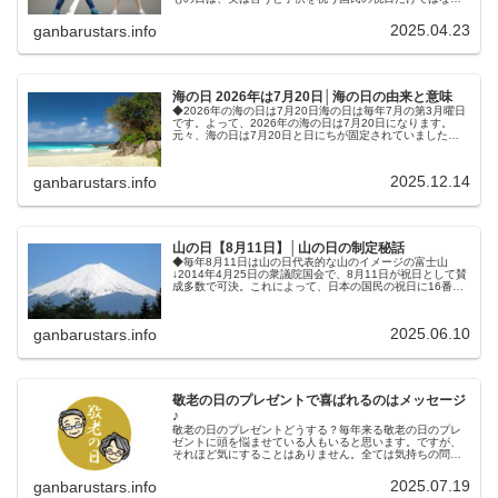
く、その子を産んだお母さんにも感謝する日なんですよ
ね。子供を作るには、お父さんとお母...
2025.04.23
ganbarustars.info
海の日 2026年は7月20日│海の日の由来と意味
◆2026年の海の日は7月20日海の日は毎年7月の第3月曜日
です。よって、2026年の海の日は7月20日になります。
元々、海の日は7月20日と日にちが固定されていました。
しかし、2003年から実施された“ハッピーマンデー制度”の
実施に伴い、...
2025.12.14
ganbarustars.info
山の日【8月11日】│山の日の制定秘話
◆毎年8月11日は山の日代表的な山のイメージの富士山
↓2014年4月25日の衆議院国会で、8月11日が祝日として賛
成多数で可決。これによって、日本の国民の祝日に16番目
の祝日“山の日”が誕生しました。山の日の趣旨は、「山に親
しむ機会を得て、...
2025.06.10
ganbarustars.info
敬老の日のプレゼントで喜ばれるのはメッセージ
♪
敬老の日のプレゼントどうする？毎年来る敬老の日のプレ
ゼントに頭を悩ませている人もいると思います。ですが、
それほど気にすることはありません。全ては気持ちの問題
だからです。私が思うに、おじいさん、おばあさんへのな
によりのプレゼントは、ズバリ、 ...
2025.07.19
ganbarustars.info