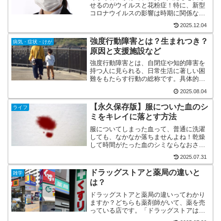
せるのがウイルスと花粉症！特に、新型
コロナウイルスの影響は時期に関係なく
深刻です！ウィルスと花粉を同時に防い
2025.12.04
でくれるのは、ズバリ、マスクだけで
す！しかし、マスクといっても、色んな
強度行動障害とは？生まれつき？
病気・症状・けが
タイプのマスクがあります。...
原因と支援施設など
強度行動障害とは、自閉症や知的障害を
持つ人に見られる、日常生活に著しい困
難をもたらす行動の総称です。具体的に
は、以下のような行動を突発的かつ頻繁
2025.08.04
に行います。 自傷行為（自分の頭を壁に
打ち付ける、体を叩くなど） 他害行為
【永久保存版】服についた血のシ
ライフ
（他人を叩く、噛みつく...
ミをキレイに落とす方法
服についてしまった血って、普通に洗濯
しても、なかなか落ちませんよね！乾燥
して時間がたった血のシミならなおさら
です。洗濯の回数を重ねれば、だんだん
2025.07.31
落ちていきますけど、完全に落ちずに、
薄っすらと痕(あと)が残ったりします。そ
ドラッグストアと薬局の違いと
雑学
んな落ちにくい血なん...
は？
ドラッグストアと薬局の違いってわかり
ますか？どちらも薬剤師がいて、薬を売
っている店です。「ドラッグストアは食
料品や化粧品も買えるし、コンビニみた