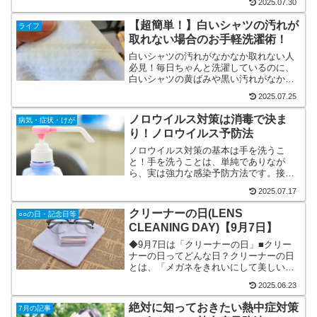
2025.07.30
い。」「えっと、薬局は薬しか売ってな
い。」たしかにそうです。ですが、ドラ
【超簡単！】白いシャツの汚れが
ライフ
ッグストアと薬局には 決...
取れない場合のお手軽洗濯術！
白いシャツの汚れがなかなか取れない人
必見！毎日ちゃんと洗濯しているのに、
白いシャツの黄ばみや黒い汚れがなかな
か取れないし落ちない・・・。汚れが落
2025.07.25
ちないどころか、どんどん広がっていく
ー！(>_<)そんな経験ありませんか？今回
ノロウイルス対策は消毒で決ま
病気・症状・けが
は、そんな悩みを解...
り！ノロウイルス予防法
ノロウイルス対策の基本は手を洗うこ
と！手を洗うことは、単純でありなが
ら、実は強力な感染予防方法です。接触
感染の大部分を、手を洗うことで未然に
2025.07.17
防ぐことができます。しかし、感染力が
強いウイルスの場合は、手を洗うだけで
クリーナーの日(LENS
○○の日・記念日等
は対策としては不十分なことが...
CLEANING DAY)【9月7日】
◆9月7日は「クリーナーの日」■クリー
ナーの日ってどんな日？クリーナーの日
とは、「メガネをきれいにして美しい視
生活を」というキャッチフレーズを元
2025.06.23
に、普段かけている眼鏡を、メガネクロ
スなどの専用のメガネクリーナーを使っ
絶対に知っておきたい熱中症対策
7月の記事
て、綺麗に掃除してあげま...