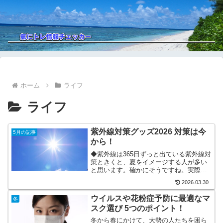
ホーム
ライフ
ライフ
紫外線対策グッズ2026 対策は今
5月の記事
から！
◆紫外線は365日ずっと出ている紫外線対
策ときくと、夏をイメージする人が多い
と思います。確かにそうですね。実際
に、紫外線対策グッズが出回るようにな
2026.03.30
るのは5月下旬くらいから。また、それら
紫外線対策グッズを買うのは、真夏の日
ウイルスや花粉症予防に最適なマ
冬
差しが強くなってから...
スク選び 5つのポイント！
冬から春にかけて、大勢の人たちを困ら