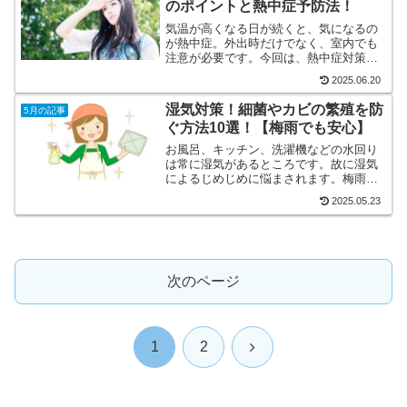
のポイントと熱中症予防法！
気温が高くなる日が続くと、気になるの
が熱中症。外出時だけでなく、室内でも
注意が必要です。今回は、熱中症対策と
して、熱中症にならないための予防方法
2025.06.20
や、熱中症になってしまった場合の応急
処置方法などについて解説します。まず
湿気対策！細菌やカビの繁殖を防
5月の記事
は、熱中症の症状をしっか...
ぐ方法10選！【梅雨でも安心】
お風呂、キッチン、洗濯機などの水回り
は常に湿気があるところです。故に湿気
によるじめじめに悩まされます。梅雨は
特にひどくなります。なぜなら、細菌や
2025.05.23
カビがすごく増えるから！！しかもクサ
い！！！ハッキリ言って、嫌！ですよ
ね？洗濯物や洗い物をする主...
次のページ
次
1
2
へ