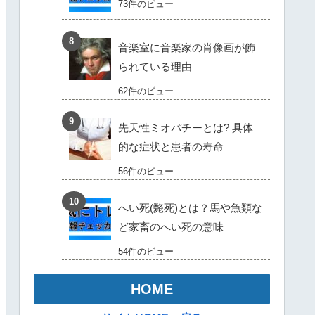
73件のビュー
音楽室に音楽家の肖像画が飾
られている理由
62件のビュー
先天性ミオパチーとは? 具体
的な症状と患者の寿命
56件のビュー
へい死(斃死)とは？馬や魚類な
ど家畜のへい死の意味
54件のビュー
HOME