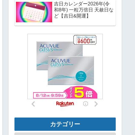
吉日カレンダー2026年(令
和8年) 一粒万倍日 天赦日な
ど【吉日&開運】
カテゴリー