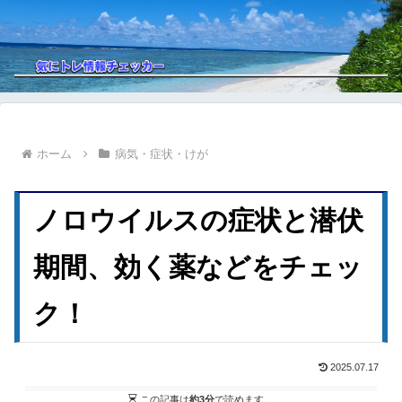
ホーム
病気・症状・けが
ノロウイルスの症状と潜伏
期間、効く薬などをチェッ
ク！
2025.07.17
この記事は
約3分
で読めます。