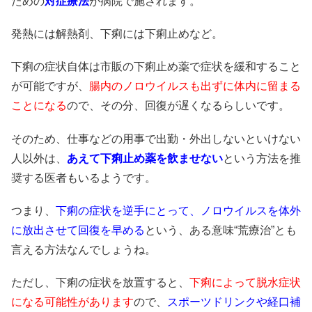
ための
対症療法
が病院で施されます。
発熱には解熱剤、下痢には下痢止めなど。
下痢の症状自体は市販の下痢止め薬で症状を緩和すること
が可能ですが、
腸内のノロウイルスも出ずに
体内に留まる
ことになる
ので、その分、回復が遅くなるらしいです。
そのため、仕事などの用事で出勤・外出しないといけない
人以外は、
あえて下痢止め薬を飲ませない
という方法を推
奨する医者もいるようです。
つまり、
下痢の症状を逆手にとって、
ノロウイルスを体外
に放出させて
回復を早める
という、ある意味“荒療治”とも
言える方法なんでしょうね。
ただし、下痢の症状を放置すると、
下痢によって脱水症状
になる
可能性があります
ので、
スポーツドリンクや
経口補