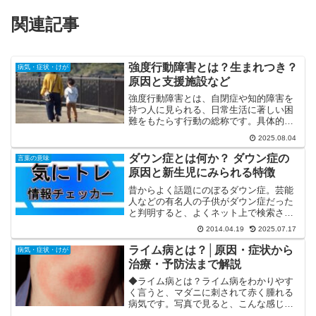
関連記事
強度行動障害とは？生まれつき？
病気・症状・けが
原因と支援施設など
強度行動障害とは、自閉症や知的障害を
持つ人に見られる、日常生活に著しい困
難をもたらす行動の総称です。具体的に
は、以下のような行動を突発的かつ頻繁
2025.08.04
に行います。 自傷行為（自分の頭を壁に
打ち付ける、体を叩くなど） 他害行為
ダウン症とは何か？ ダウン症の
言葉の意味
（他人を叩く、噛みつく...
原因と新生児にみられる特徴
昔からよく話題にのぼるダウン症。芸能
人などの有名人の子供がダウン症だった
と判明すると、よくネット上で検索され
ますね。そういう時は、トレンド検索の
2014.04.19
2025.07.17
キーワードで急上昇したりします。だか
らこそ、気になったりするのも事実。そ
ライム病とは？│原因・症状から
病気・症状・けが
もそも、ダウン症とは何な...
治療・予防法まで解説
◆ライム病とは？ライム病をわかりやす
く言うと、マダニに刺されて赤く腫れる
病気です。写真で見ると、こんな感じで
す。↓しかし、重症化すると、ただ腫れる