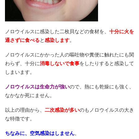
ノロウイルスに感染した二枚貝などの食材を、
十分に火を
通さずに食べる
と
感染します
。
ノロウイルスにかかった人の嘔吐物や糞便に触れたにも関
わらず、十分に
消毒しないで食事
をしたりすると感染して
しまいます。
ノロウイルスは生命力が強い
ので、熱にも乾燥にも強く、
なかなか死にません。
以上の理由から、
二次感染が多い
のもノロウイルスの大き
な特徴です。
ちなみに、空気感染はしません
。