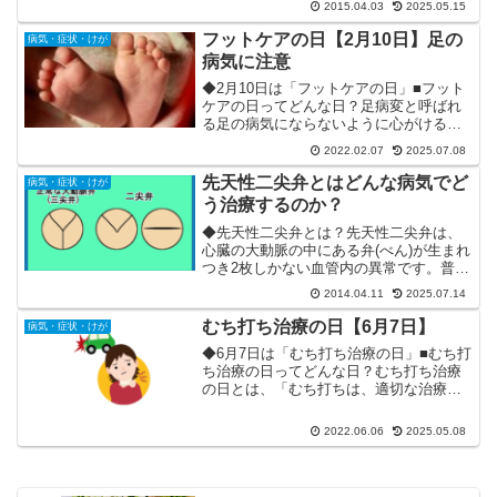
2015.04.03
2025.05.15
だけじゃなく、もっとヒドイことになり
ます。今回は、恐るべきライム病につい
フットケアの日【2月10日】足の
病気・症状・けが
て、原因・症状から治療...
病気に注意
◆2月10日は「フットケアの日」■フット
ケアの日ってどんな日？足病変と呼ばれ
る足の病気にならないように心がける日
です。足病変とは、糖尿病や末梢動脈疾
2022.02.07
2025.07.08
患などが原因で、足の先まで血液が回り
にくくなる病気です。それゆえに、足の
先天性二尖弁とはどんな病気でど
病気・症状・けが
冷感、痺れ、肌が青白...
う治療するのか？
◆先天性二尖弁とは？先天性二尖弁は、
心臓の大動脈の中にある弁(べん)が生まれ
つき2枚しかない血管内の異常です。普
通、心臓の大動脈内にある弁は、下の図
2014.04.11
2025.07.14
のように、通常は3枚あります。しかし、
先天性二尖弁の人は、この弁が2枚しかな
むち打ち治療の日【6月7日】
病気・症状・けが
いのです。弁が2...
◆6月7日は「むち打ち治療の日」■むち打
ち治療の日ってどんな日？むち打ち治療
の日とは、「むち打ちは、適切な治療を
受ければ改善する」という認識を広め、
あきらめずに治療しましょうという呼び
2022.06.06
2025.05.08
かけのために制定された記念日です。む
ち打ちの症状に悩まさ...