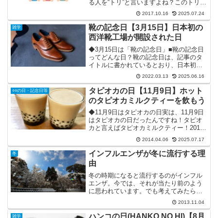
る人を“トリ”と言いますよね？このトリの
意味は、ズバリ、 最後にシメる人です。
2017.10.16
2025.07.24
この意味に関しては、皆さんもよくご存
じだと思います。(笑)でも、ここからが本
靴の記念日【3月15日】日本初の
雑学
題。なぜトリ...
西洋靴工場が開設された日
◆3月15日は「靴の記念日」■靴の記念日
ってどんな日？靴の記念日は、記事のタ
イトルに書かれているとおり、日本初の
西洋靴用の工場が開設された日です。
2022.03.13
2025.06.16
1870年(明治3年)3月15日、当時の東京・
京橋区入船町(現・中央区入船3丁目)に
タピオカの日【11月9日】ホット
○○の日・記念日等
「伊勢勝造...
のタピオカミルクティーを飲もう
◆11月9日はタピオカの日実は、11月9日
はタピオカの日だったんですね！タピオ
カと言えばタピオカミルクティー！2010
年代後半に大ブレイクした飲み物で、今
2014.04.06
2025.07.17
では夏の定番のドリンクとして日本で定
着しました。黒くて丸いタピオカの存在
インフルエンザが冬に流行する理
冬
感がとても印象...
由
冬の時期になると流行するのがインフル
エンザ。今では、それが当たり前のよう
に思われています。でも考えてみたら、
なぜインフルエンザは冬に流行するの
2013.11.04
か？不思議に思いませんか？その理由は
ズバリ、太陽の光が少なくなるからで
ハンコの日(HANKO NO HI)【8月
雑学