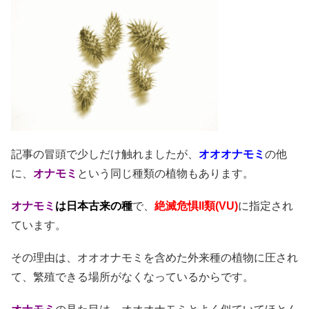
記事の冒頭で少しだけ触れましたが、
オオオナモミ
の他
に、
オナモミ
という同じ種類の植物もあります。
オナモミ
は日本古来の種
で、
絶滅危惧II類(VU)
に指定され
ています。
その理由は、オオオナモミを含めた外来種の植物に圧され
て、繁殖できる場所がなくなっているからです。