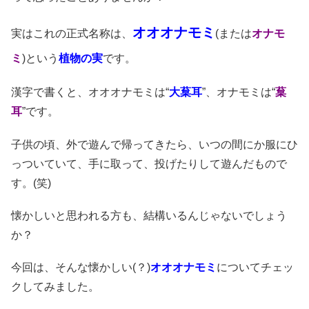
オオオナモミ
実はこれの正式名称は、
(または
オナモ
ミ
)
という
植物の実
です。
漢字で書くと、オオオナモミは“
大葈耳
”、オナモミは“
葈
耳
”です。
子供の頃、外で遊んで帰ってきたら、いつの間にか服にひ
っついていて、手に取って、投げたりして遊んだもので
す。(笑)
懐かしいと思われる方も、結構いるんじゃないでしょう
か？
今回は、そんな懐かしい(？)
オオオナモミ
についてチェッ
クしてみました。