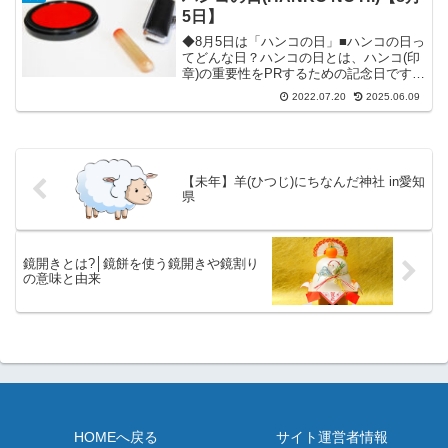
す。「え？空気が乾燥するから...
5日】
◆8月5日は「ハンコの日」■ハンコの日っ
てどんな日？ハンコの日とは、ハンコ(印
章)の重要性をPRするための記念日です。
この日は、全国の印章業者に呼びかけて
2022.07.20
2025.06.09
「ハンコの日」をPR展開するそうです。
ちなみに、類似の記念日に「印章の日」
(10月1日...
【未年】羊(ひつじ)にちなんだ神社 in愛知
県
鏡開きとは?│鏡餅を使う鏡開きや鏡割り
の意味と由来
HOMEへ戻る
サイト運営者情報