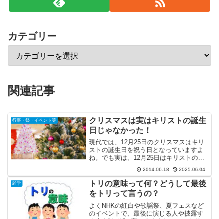
カテゴリー
関連記事
クリスマスは実はキリストの誕生
行事・祭・イベント等
日じゃなかった！
現代では、12月25日のクリスマスはキリ
ストの誕生日を祝う日となっていますよ
ね。でも実は、12月25日はキリストの誕
生日じゃないそうです。「え？何言って
2014.06.18
2025.06.04
いるの？」「またまた、出まかせをｗ
ｗ」と思う人が大勢いると思います。し
トリの意味って何？どうして最後
雑学
かし実際には、キリ...
をトリって言うの？
よくNHKの紅白や歌謡祭、夏フェスなど
のイベントで、最後に演じる人や披露す