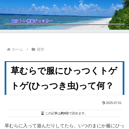
ホーム
雑学
草むらで服にひっつくトゲ
トゲ(ひっつき虫)って何？
2025.07.01
この記事は
約4分
で読めます。
草むらに入って遊んだりしてたら、いつのまにか服にひっ