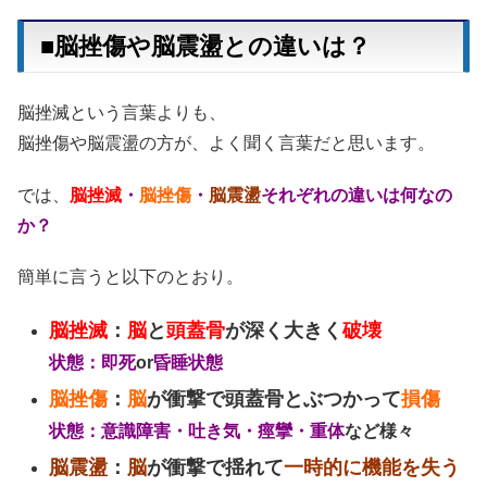
■脳挫傷や脳震盪との違いは？
脳挫滅という言葉よりも、
脳挫傷や脳震盪の方が、よく聞く言葉だと思います。
では、
脳挫滅
・
脳挫傷
・
脳震盪
それぞれの違いは何なの
か？
簡単に言うと以下のとおり。
脳挫滅
：
脳
と
頭蓋骨
が深く大きく
破壊
状態：即死
or
昏睡状態
脳挫傷
：
脳
が衝撃で頭蓋骨とぶつかって
損傷
状態：意識障害・吐き気・痙攣・重体
など様々
脳震盪
：
脳
が衝撃で揺れて
一時的に機能を失う