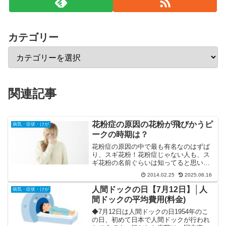
カテゴリー
関連記事
花粉症の原因の花粉が飛びかうピ
病気・症状・けが
ークの時期は？
花粉症の原因の中で最も有名なのはずば
り、スギ花粉！花粉症じゃない人も、ス
ギ花粉の名前ぐらいは知ってると思いま
す。そのスギ花粉が風に乗って空気中に
2014.02.25
2025.06.16
ばら撒かれ、多くの花粉症被害者が毎年
出るワケです。花粉症の人にはもう、“辛
人間ドックの日【7月12日】│人
病気・症状・けが
い”の一言。そんな、花...
間ドックの平均費用(料金)
◆7月12日は人間ドックの日1954年のこ
の日、初めて日本で人間ドックが行われ