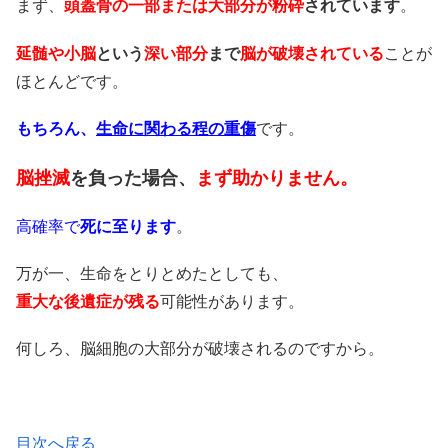
まず、
頭蓋骨の一部または大部分が
粉砕
されています
。
延髄や小脳
という
深い部分
まで
脳が破壊されている
ことが
ほとんどです。
もちろん、
生命に関わる程の重傷
です。
脳挫滅
を負った場合、
まず助かりません。
高確率で
死に至ります
。
万が一、生命をとりとめたとしても、
重大な後遺症が残る
可能性があります。
何しろ、脳細胞の大部分が破壊されるのですから。
目次へ戻る