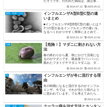
たそうです。行われた病院は、国立東京
第一病院(当時)。現在の国立国際医療研究
2014.07.12
2025.05.21
センター病院のことです。厚生労働省の
管轄の病院ですね。それを記念にして、7
インフルエンザA型B型C型の違
病気・症状・けが
月12日を人...
いまとめ
■インフルエンザA型B型C型の違いとは？
3つの型があるインフルエンザの違いを、
なるべくわかりやすく簡単にまとめてみ
ました。型流行時期感染宿主ワクチン感
2015.01.10
2025.12.04
染規模A型冬に流行(稀に春)動物に感染(人
は少数)亜種が多く、効きにくい極大B型
【危険！】マダニに刺されない方
生物
冬に流行人...
法
春の終わりから夏、秋にかけて活発にな
るのがマダニです。吸血後でパンパンに
脹れたフタトゲチマダニマダニは、ダニ
の中では大きい方ですが、それでも人の
2014.09.20
2025.05.15
目から見れば小さい虫です。そんな小さ
なマダニを危険視する理由は、SFTSウィ
インフルエンザが冬に流行する理
冬
ルス感染症やライム病...
由
冬の時期になると流行するのがインフル
エンザ。今では、それが当たり前のよう
に思われています。でも考えてみたら、
なぜインフルエンザは冬に流行するの
2013.11.04
か？不思議に思いませんか？その理由は
ズバリ、太陽の光が少なくなるからで
クーラー病を治す方法とカンタン
病気・症状・けが