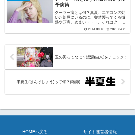
す。「え？空気が乾燥するから...
予防策
クーラー病とは何？真夏、エアコンの効
いた部屋にいるのに、突然襲ってくる微
熱や頭痛、めまい・・・。それはクーラ
ー病かもしれません。クーラー病は、一
2014.08.18
2025.04.28
言で言ってしまえば体温調節ができずに
体調が悪くなる病気です。別名、冷房病
とも言います。クーラー病...
玉の輿ってなに？語源(由来)をチェック！
半夏生(はんげしょう)って何？(雑節)
HOMEへ戻る
サイト運営者情報