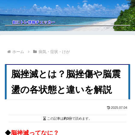
ホーム
病気・症状・けが
脳挫滅とは？脳挫傷や脳震
盪の各状態と違いを解説
2025.07.04
この記事は
約3分
で読めます。
◆
脳挫滅ってなに？