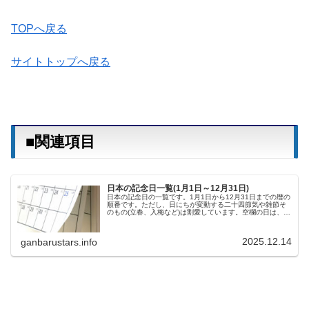
TOPへ戻る
サイトトップへ戻る
■関連項目
日本の記念日一覧(1月1日～12月31日)
日本の記念日の一覧です。1月1日から12月31日までの暦の
順番です。ただし、日にちが変動する二十四節気や雑節そ
のもの(立春、入梅など)は割愛しています。空欄の日は、判
明次第、追加していきます。■1月の記念日1月1日 元日(正
月三が日の初日)...
2025.12.14
ganbarustars.info