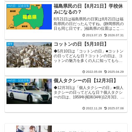
り、あの高名な俳人・松尾芭蕉が奥州(奥
福島県民の日【8月21日】学校休
○○の日・記念日等
の細道)へと旅立...
みになるの？
8月21日は福島県民の日実は8月21日は福
島県民の日だったんですね。(静岡県民の
日も同じ日です。)福島県の位置はここ
↓1876年当時、廃藩置県で設置されていた
2013.07.15
2026.07.31
三つの県(若松県、福島県、磐前県)が合併
して、今の福島県になりました。その日
コットンの日【5月10日】
雑学
こそ、...
◆5月10日は「コットンの日」■コットン
の日ってどんな日？コットンの日は、コ
ットンの魅力を多くの人に知ってもらお
うという目的で作られた記念日です。コ
ットン(英：cotton)とは、いわゆる「木
2022.05.09
2025.04.29
綿」のことで、肌触りが心地よく、通気
性・吸湿性も...
個人タクシーの日【12月3日】
○○の日・記念日等
◆12月3日は「個人タクシーの日」■個人
タクシーの日ってどんな日？個人タクシ
ーの日は、1959年(昭和34年)12月3日、日
本で初めて個人タクシーの営業許可が下
りたことに因んで制定された記念日で
2022.11.28
2025.07.08
す。この日は、安全確実な輸送手段とし
ての個人タ...