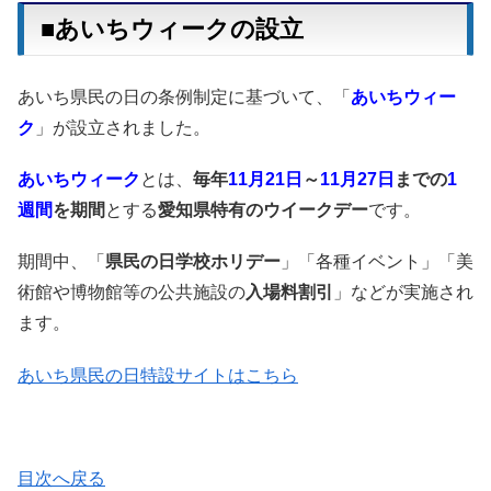
■あいちウィークの設立
あいち県民の日の条例制定に基づいて、「
あいちウィー
ク
」が設立されました。
あいちウィーク
とは、
毎年
11月21日
～
11月27日
までの
1
週間
を期間
とする
愛知県特有のウイークデー
です。
期間中、「
県民の日学校ホリデー
」「各種イベント」「美
術館や博物館等の公共施設の
入場料割引
」などが実施され
ます。
あいち県民の日特設サイトはこちら
目次へ戻る