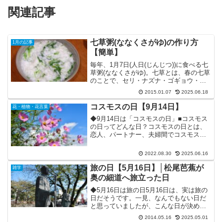
関連記事
七草粥(ななくさがゆ)の作り方
1月の記事
【簡単】
毎年、1月7日(人日(じんじつ))に食べる七
草粥(ななくさがゆ)。七草とは、春の七草
のことで、セリ・ナズナ・ゴギョウ・ハ
コベラ・ホトケノザ・スズナ(かぶ)・スズ
2015.01.07
2025.06.18
シロ(大根)のことです。それを米と一緒に
煮込んだのが七草粥ですね。七草粥を食
コスモスの日【9月14日】
花・植物・花言葉
べる...
◆9月14日は「コスモスの日」■コスモス
の日ってどんな日？コスモスの日とは、
恋人、パートナー、夫婦間でコスモスの
花を添えたプレゼントを贈りあい、互い
の存在に感謝する日です。9月14日は、ホ
2022.08.30
2025.06.16
ワイトデー(3月14日)から半年後にあた
り、お互いの...
旅の日【5月16日】│松尾芭蕉が
雑学
奥の細道へ旅立った日
◆5月16日は旅の日5月16日は、実は旅の
日だそうです。一見、なんでもない日だ
と思っていましたが、こんな日が決めら
れていたんですね。なぜ旅の日なのかと
2014.05.16
2025.05.01
いうと、記事タイトルに書いてあるとお