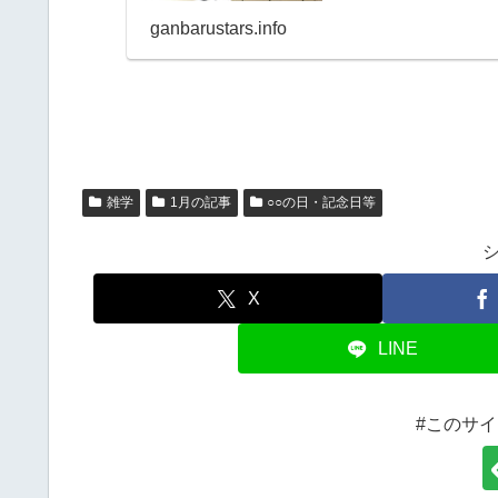
ganbarustars.info
雑学
1月の記事
○○の日・記念日等
X
LINE
#このサ