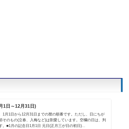
1日～12月31日)
1月1日から12月31日までの暦の順番です。ただし、日にちが
節そのもの(立春、入梅など)は割愛しています。空欄の日は、判
■1月の記念日1月1日 元日(正月三が日の初日)...