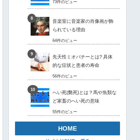
73件のビュー
音楽室に音楽家の肖像画が飾
られている理由
64件のビュー
先天性ミオパチーとは? 具体
的な症状と患者の寿命
56件のビュー
へい死(斃死)とは？馬や魚類な
ど家畜のへい死の意味
55件のビュー
HOME