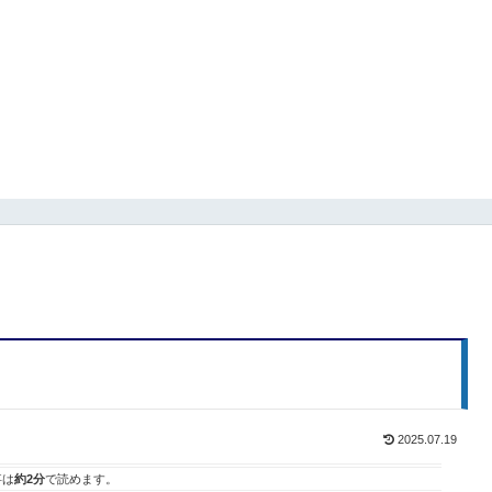
】
2025.07.19
事は
約2分
で読めます。