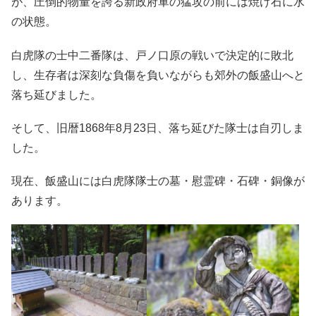
が、圧倒的物量を誇る新政府軍の猛攻の前には焼け石に水
の状態。
白虎隊の士中二番隊は、戸ノ口原の戦いで決定的に敗北
し、生存者は深刻な負傷を負いながらも郊外の飯盛山へと
落ち延びました。
そして、旧暦1868年8月23日、落ち延びた隊士は自刃しま
した。
現在、飯盛山には白虎隊隊士の墓・慰霊碑・石碑・銅像が
あります。