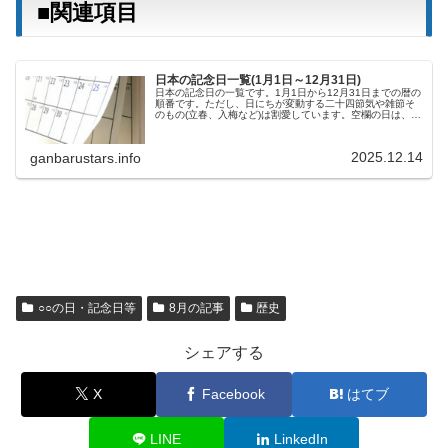
■関連項目
日本の記念日一覧(1月1日～12月31日)
日本の記念日の一覧です。1月1日から12月31日までの暦の
順番です。ただし、日にちが変動する二十四節気や雑節そ
のもの(立春、入梅など)は割愛しています。空欄の日は、判
明次第、追加していきます。■1月の記念日1月1日 元日(正
月三が日の初日)...
2025.12.14
ganbarustars.info
○○の日・記念日等
8月の記事
歴史
シェアする
X
Facebook
はてブ
LINE
LinkedIn