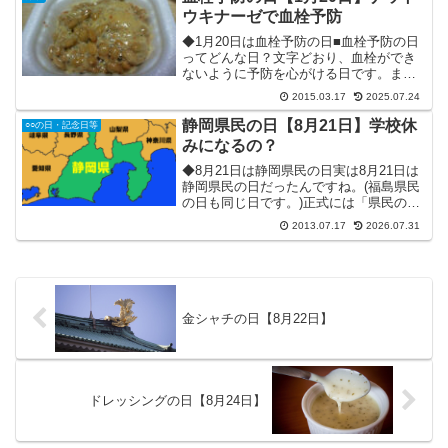
ウキナーゼで血栓予防
◆1月20日は血栓予防の日■血栓予防の日
ってどんな日？文字どおり、血栓ができ
ないように予防を心がける日です。ま
た、血栓を溶かす効果がある「ナットウ
2015.03.17
2025.07.24
キナーゼ」の存在を広めるように啓発す
る日でもあります。血栓は、血液が固ま
静岡県民の日【8月21日】学校休
○○の日・記念日等
ったものです。本来は、...
みになるの？
◆8月21日は静岡県民の日実は8月21日は
静岡県民の日だったんですね。(福島県民
の日も同じ日です。)正式には「県民の
日」が正しい名称で、前に県名はつきま
2013.07.17
2026.07.31
せん。静岡県の位置はここ↓1876年(明治9
年)当時に、静岡県西部に存在していた浜
松県(...
金シャチの日【8月22日】
ドレッシングの日【8月24日】