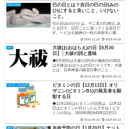
日が前後するこ...
巳の日とは？吉日の巳の日(みの
言葉の意味
ひ)にすると良いこと、いけない
こと。
巳の日(みのひ)とは、十二支の巳(蛇)にあ
たる日で、12日ごとに巡ってくる吉日で
す。ヘビは七福神の一柱の弁財天に通ず
ると言われ、特に白蛇は弁財天の使いと
2020.12.18
2025.04.28
いうことで、金運・財運がアップするご
利益があると言われています。特に、巳
大祓(おおはらえ)の日【6月30
雑学
の日の中でも60...
日】│大祓の詞と意味
◆6月30日は大祓の日6月の最終日の30日
は大祓(おおはらえ)の日だそうです。大祓
とは、日本神道の除災行事のこと。「悪
いことが起きませんように」と神様に祈
2014.06.29
2025.05.14
りをささげるワケですね。日本では6月30
日と12月31日、年二回行われます。6月
ビタミンの日【12月13日】オリ
○○の日・記念日等
30日...
ザニン(ビタミンB1)の発見者を顕
彰する日
◆12月13日はビタミンの日実は、12月13
日はビタミンの日だったんですね！ビタ
ミンの日は、1910年(明治43年)12月13
日、医学者であり農芸化学研究者の鈴木
2014.08.14
2025.06.23
梅太郎氏が、米糠(こめぬか)の中から脚気
(かっけ)の予防効果がある成分「オリザ...
血栓予防の日【1月20日】ナット
雑学