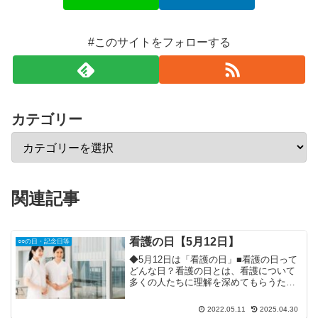
#このサイトをフォローする
カテゴリー
関連記事
看護の日【5月12日】
○○の日・記念日等
◆5月12日は「看護の日」■看護の日って
どんな日？看護の日とは、看護について
多くの人たちに理解を深めてもらうため
の記念日です。毎年5月12日は、看護の日
に関するトークイベント等が行われるそ
2022.05.11
2025.04.30
うです。(曜日によっては、イベント開催