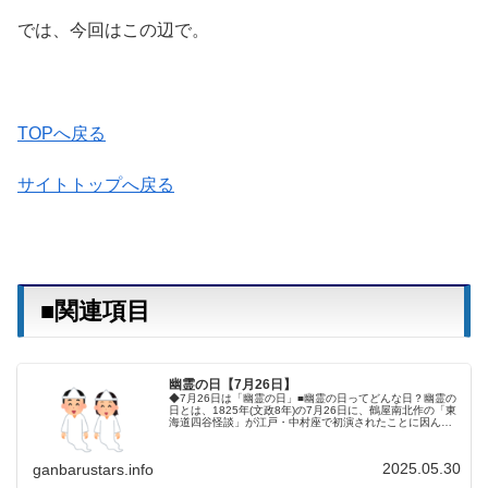
では、今回はこの辺で。
TOPへ戻る
サイトトップへ戻る
■関連項目
幽霊の日【7月26日】
◆7月26日は「幽霊の日」■幽霊の日ってどんな日？幽霊の
日とは、1825年(文政8年)の7月26日に、鶴屋南北作の「東
海道四谷怪談」が江戸・中村座で初演されたことに因んで
作られた記念日です。(画・歌川国芳 1848年)四谷怪談は、
日本では最...
2025.05.30
ganbarustars.info