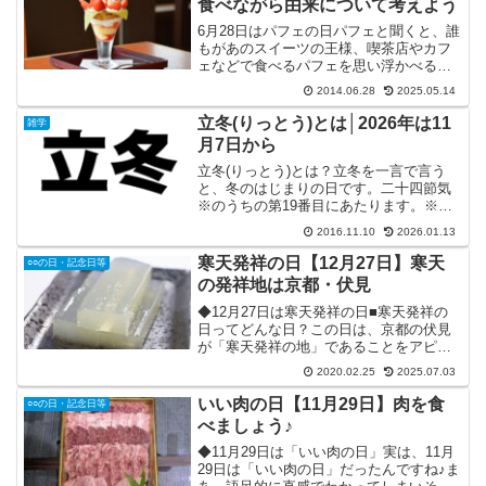
食べながら由来について考えよう
6月28日はパフェの日パフェと聞くと、誰
もがあのスイーツの王様、喫茶店やカフ
ェなどで食べるパフェを思い浮かべるん
じゃないかと思います。語呂合わせでも
2014.06.28
2025.05.14
ない日、6月28日が何故パフェの日なの
か？不思議に思った方もいるかもしれま
立冬(りっとう)とは│2026年は11
雑学
せんね。私も不思議...
月7日から
立冬(りっとう)とは？立冬を一言で言う
と、冬のはじまりの日です。二十四節気
※のうちの第19番目にあたります。※一
年を24の時期で区切った季節名のこと。
2016.11.10
2026.01.13
具体的には、11月7日前後～11月21日前
後の期間(小雪の前日まで)を指します。今
寒天発祥の日【12月27日】寒天
○○の日・記念日等
回は、立...
の発祥地は京都・伏見
◆12月27日は寒天発祥の日■寒天発祥の
日ってどんな日？この日は、京都の伏見
が「寒天発祥の地」であることをアピー
ルすることと、寒天の良さを全国に広め
2020.02.25
2025.07.03
ることを目的として作られた記念日で
す。関連の記念日として、「寒天の日」
いい肉の日【11月29日】肉を食
○○の日・記念日等
(2月16日)がありま...
べましょう♪
◆11月29日は「いい肉の日」実は、11月
29日は「いい肉の日」だったんですね♪ま