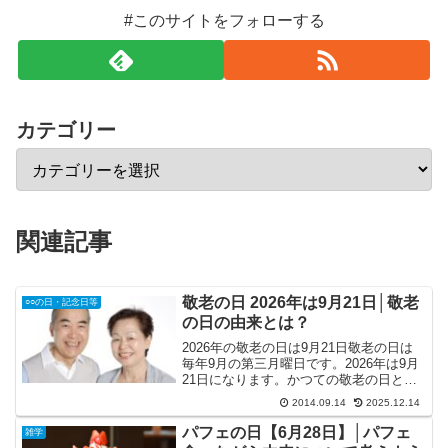
#このサイトをフォローする
カテゴリー
関連記事
敬老の日 2026年は9月21日│敬老
○○の日・記念日等
の日の由来とは？
2026年の敬老の日は9月21日敬老の日は
毎年9月の第三月曜日です。2026年は9月
21日になります。かつての敬老の日と同
じになります。元々、敬老の日は9月15日
2014.09.14
2025.12.14
と日にちが固定されていました。しか
し、2003年から実施された“ハッピーマン
パフェの日【6月28日】│パフェ
雑学
デ...