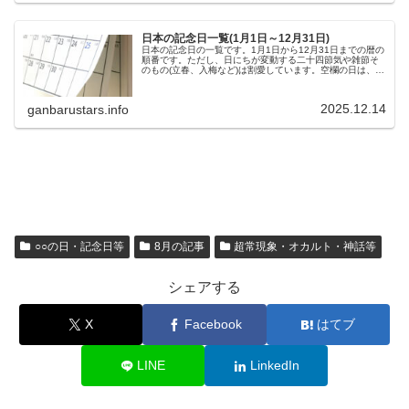
日本の記念日一覧(1月1日～12月31日)
日本の記念日の一覧です。1月1日から12月31日までの暦の
順番です。ただし、日にちが変動する二十四節気や雑節そ
のもの(立春、入梅など)は割愛しています。空欄の日は、判
明次第、追加していきます。■1月の記念日1月1日 元日(正
月三が日の初日)...
2025.12.14
ganbarustars.info
○○の日・記念日等
8月の記事
超常現象・オカルト・神話等
シェアする
X
Facebook
はてブ
LINE
LinkedIn