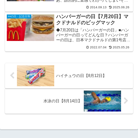
あ、語呂的に直感でわかってしまいそう
ですが。(笑)いい肉の日は、日本記念日協
2014.09.13
2025.06.26
会に登録されている、正式な記念日で
す。牛肉はもちろんのこと、豚肉、鶏肉
ハンバーガーの日【7月20日】マ
○○の日・記念日等
など、肉は美...
クドナルドのビッグマック
◆7月20日は「ハンバーガーの日」■ハン
バーガーの日ってどんな日？ハンバーガ
ーの日は、日本マクドナルドの第1号店が
開店した日に因んで制定された記念日で
2022.07.04
2025.05.26
す。第1号店が開店したのは、1971年(昭
和46年)7月20日。東京・銀座の三越の1階
にオ...
ハイチュウの日【8月12日】
水泳の日【8月14日】