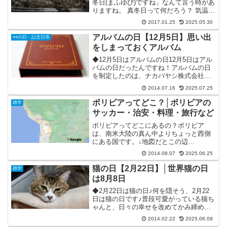
冬日(まふゆび)ですね」なんて言う時があ
りますね。 真冬日って何だろう？ 気温何
度くらいかな？って思ったことはありま
2017.01.25
2025.05.30
せんか？今回は、そんなあなたの疑問
に、ズバリお答えします！参考になれば
アルバムの日【12月5日】思い出
○○の日・記念日等
幸いです。■真冬日...
をしまっておくアルバム
◆12月5日はアルバムの日12月5日はアル
バムの日だったんですね！アルバムの日
を制定したのは、ナカバヤシ株式会社さ
んです。後から写真の台紙ページを追加
2014.07.16
2025.07.25
できる、あの便利なフエルアルバムなど
を製作している企業ですね。アルバムの
ボリビアってどこ？│ボリビアの
雑学
日は、2010年に...
サッカー・治安・料理・旅行など
ボリビアってどこにあるの？ボリビア
は、南米大陸の真ん中よりちょっと西側
にある国です。↓地図だとこの辺
©Google※ボリビアにおけるCOVID-19パ
2014.08.07
2025.06.25
ンデミックに伴う衛生緊急事態宣言は
2023年7月31日をもって解除されまし
猫の日【2月22日】│世界猫の日
雑学
た。これにより、...
は8月8日
◆2月22日は猫の日♪何を隠そう、2月22
日は猫の日です♪普段可愛がっている猫ち
ゃんと、日々の幸せを改めてかみ締めて
喜び合う日ですね。＾＾何気ない表情が
2014.02.22
2025.06.09
可愛くてたまりません♪(=´▽`=)この猫の