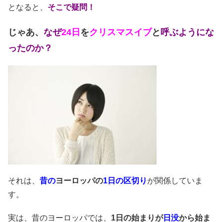
となると、
そこで疑問！
じゃあ、
なぜ
24日
を
クリスマスイブ
と
呼ぶようにな
ったのか？
それは、
昔の
ヨーロッパの
1日の区切り
が関係していま
す。
実は、昔のヨーロッパでは、
1日の始まりが
日没
から始ま