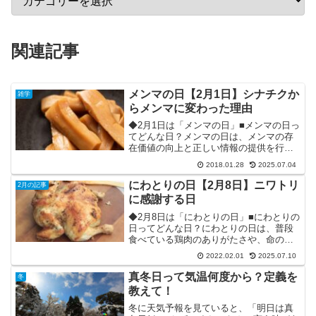
関連記事
メンマの日【2月1日】シナチクか
雑学
らメンマに変わった理由
◆2月1日は「メンマの日」■メンマの日っ
てどんな日？メンマの日は、メンマの存
在価値の向上と正しい情報の提供を行
い、メンマを食べる機会を創出する日で
2018.01.28
2025.07.04
す。堅苦しく書くと上記のようになりま
すが、要するに「みんなでメンマを食べ
にわとりの日【2月8日】ニワトリ
2月の記事
ましょう♪」的な日です...
に感謝する日
◆2月8日は「にわとりの日」■にわとりの
日ってどんな日？にわとりの日は、普段
食べている鶏肉のありがたさや、命の尊
さを知り、感謝する日です。焼き鳥、フ
2022.02.01
2025.07.10
ライドチキン、唐揚げ、鶏のささ身カ
ツ、チキンカレー、鍋料理から鶏卵に至
真冬日って気温何度から？定義を
冬
るまで、料理の食材とし...
教えて！
冬に天気予報を見ていると、「明日は真