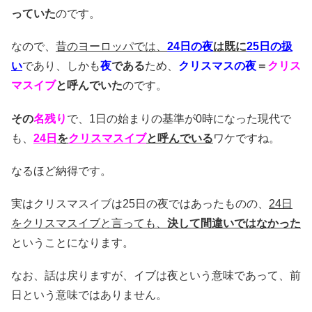
っていた
のです。
なので、
昔のヨーロッパでは、
24日の夜
は既に
25日の扱
い
であり、しかも
夜
である
ため、
クリスマスの夜
＝
クリス
マスイブ
と呼んでいた
のです。
その
名残り
で、1日の始まりの基準が0時になった現代で
も、
24日
を
クリスマスイブ
と呼んでいる
ワケですね。
なるほど納得です。
実はクリスマスイブは25日の夜ではあったものの、
24日
をクリスマスイブと言っても、
決して間違いではなかった
ということになります。
なお、話は戻りますが、イブは夜という意味であって、前
日という意味ではありません。