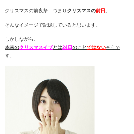
クリスマスの前夜祭…つまり
クリスマスの
前日
。
そんなイメージで記憶していると思います。
しかしながら、
本来の
クリスマスイブ
とは
24日
のこと
ではない
そうで
す。