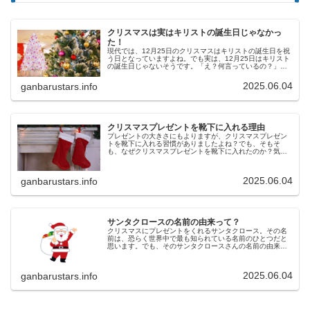
クリスマスは実はキリストの誕生日じゃなかっ
た！
現代では、12月25日のクリスマスはキリストの誕生日を祝
う日となっていますよね。でも実は、12月25日はキリスト
の誕生日じゃないそうです。「え？何言っているの？」
「またまた、出まかせをｗｗ」と思う人が大勢いると思い
ます。しかし実際には、キリ...
2025.06.04
ganbarustars.info
クリスマスプレゼントを靴下に入れる理由
プレゼントの大きさにもよりますが、クリスマスプレゼン
トを靴下に入れる習慣がありましたよね？でも、そもそ
も、なぜクリスマスプレゼントを靴下に入れたのか？気に
なりませんか？その理由は、ズバリ、干してあった靴下に
金貨が入ったエピソードがあったから...
2025.06.04
ganbarustars.info
サンタクロースの名前の由来って？
クリスマスにプレゼントをくれるサンタクロース。その名
前は、恐らく世界中で最も知られている名前のひとつだと
思います。でも、そのサンタクロースさんの名前の由来っ
てご存知ですか？実は、サンタさんの名前は、オランダの
民間伝承に登場する、“シンタクラ...
2025.06.04
ganbarustars.info