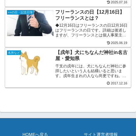
2025.07.16
郎」の原作者で、漫画家の水木しげる先
生(故人)の命日のことです。2017年11月
フリーランスの日【12月16日】
○○の日・記念日等
26日、調...
フリーランスとは？
◆12月16日はフリーランスの日12月16日
はフリーランスの日です。詳細は後述し
ますが、フリーランスとは個人事業主や
個人企業法人の人たちのことを言いま
2025.06.19
す。具体的には、大工、漁師などの古い
職業から、芸能人、プログラマー、イラ
【戌年】犬にちなんだ神社in名古
名所など
ストレーター、作家...
屋・愛知県
干支の戌年には、犬にちなんだ神社に参
拝したいという人も結構いると思いま
す。戌年生まれの人なら尚更ですね。＾
＾そこで今回は、愛知県限定ですが犬に
2017.12.16
ちなんだ神社をチェックして記載しまし
た。皆様の参考になれば幸いです。◆伊
奴神社（いぬじんじゃ）伊に...
HOMEへ戻る
サイト運営者情報