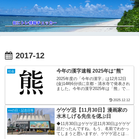
2017-12
今年の漢字速報 2025年は“熊”
社会
2025年度の「今年の漢字」は12月12日
(金)14時6分頃に京都・清水寺で発表され
ました。今年の漢字2025年は「熊」で
す。熊の漢字が選ばれたのは初めてのこ
と。選ばれた理由は以下のとおり。 2025
2025.12.12
年秋ごろから、全国各地で「熊」の被害
が相...
ゲゲゲ忌【11月30日】漫画家の
○○の日・記念日等
水木しげる先生を偲ぶ日
◆11月30日はゲゲゲ忌11月30日はゲゲゲ
忌だったんですね。もう、名前でわかっ
てしまうと思いますが、ゲゲゲ忌とは、
有名な漫画やアニメの「ゲゲゲの鬼太