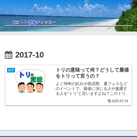
2017-10
トリの意味って何？どうして最後
雑学
をトリって言うの？
よくNHKの紅白や歌謡祭、夏フェスなど
のイベントで、最後に演じる人や披露す
る人を“トリ”と言いますよね？このトリの
意味は、ズバリ、 最後にシメる人です。
2025.07.24
この意味に関しては、皆さんもよくご存
じだと思います。(笑)でも、ここからが本
題。なぜトリ...