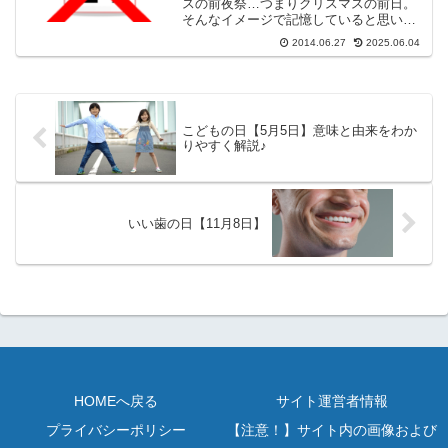
スの前夜祭…つまりクリスマスの前日。
そんなイメージで記憶していると思いま
す。しかしながら、本来のクリスマスイ
2014.06.27
2025.06.04
ブとは24日のことではないそうです。
「え？何かの間違いじゃ？」「ガセネタ
でしょ？」「いや、2...
こどもの日【5月5日】意味と由来をわか
りやすく解説♪
いい歯の日【11月8日】
HOMEへ戻る
サイト運営者情報
プライバシーポリシー
【注意！】サイト内の画像および