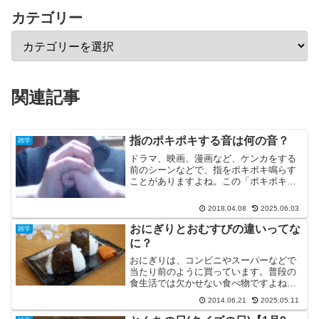
カテゴリー
関連記事
指のポキポキする音は何の音？
雑学
ドラマ、映画、漫画など、ケンカをする
前のシーンなどで、指をポキポキ鳴らす
ことがありますよね。この「ポキポキ」
の音は何の音か知っていますか？実は、
この音の正体は、泡がはじける音です。
2018.04.08
2025.06.03
「えっ？泡？！」「指の中に泡ができる
の？！」と、あなたは驚く...
おにぎりとおむすびの違いってな
雑学
に？
おにぎりは、コンビニやスーパーなどで
当たり前のように買っています。普段の
食生活では欠かせない食べ物ですよね。
でも、おにぎりには、おむすびという言
2014.06.21
2025.05.11
い方もありますよね。おにぎりとおむす
びどちらも普段何気なく使っている言葉