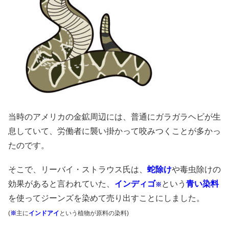
当時のアメリカの金鉱周辺には、普通にガラガラヘビが生
息していて、労働者に襲い掛かって咬みつくことが多かっ
たのです。
そこで、リーバイ・ストラウス氏は、
蛇除け
や毒虫除けの
効果があると言われていた、
インディゴ
という
青い染料
※
を使ってジーンズを染めて売り出すことにしました。
(
※
主に
インドアイ
という植物が原料の染料)