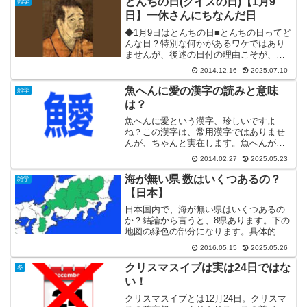
とんちの日(クイズの日)【1月9
雑学
ですが、一体どう違うのか...
日】一休さんにちなんだ日
◆1月9日はとんちの日■とんちの日ってど
んな日？特別な何かがあるワケではあり
ませんが、後述の日付の理由こそが、と
んちの日そのものを表していると言えま
2014.12.16
2025.07.10
す。要するに、とんちが得意な一休さん
にちなんだ日です。(笑)とんちとは、漢字
魚へんに愛の漢字の読みと意味
雑学
で頓智(頓知)と...
は？
魚へんに愛という漢字、珍しいですよ
ね？この漢字は、常用漢字ではありませ
んが、ちゃんと実在します。魚へんがつ
いた時点で、何らかの魚の名前だという
2014.02.27
2025.05.23
ことは容易に想像できるのです
が・・・。はたして、魚へんに愛という
海が無い県 数はいくつあるの？
雑学
漢字は、どんな読みで、どんな魚のこ...
【日本】
日本国内で、海が無い県はいくつあるの
か？結論から言うと、8県あります。下の
地図の緑色の部分になります。具体的に
名前を挙げると、以下のとおりです。(北
2016.05.15
2025.05.26
から順) 栃木県 群馬県 長野県 埼玉県 山
梨県 岐阜県 滋賀県 (琵琶湖は海ではあり
クリスマスイブは実は24日ではな
冬
ません...
い！
クリスマスイブとは12月24日。クリスマ